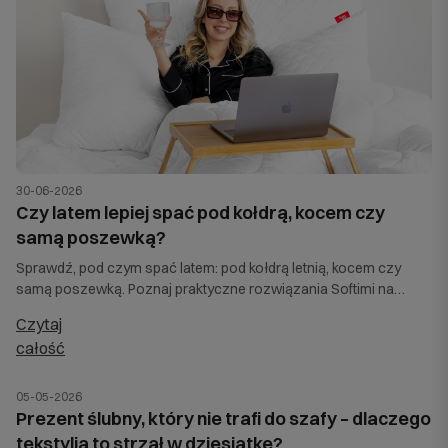
30-06-2026
Czy latem lepiej spać pod kołdrą, kocem czy
samą poszewką?
Sprawdź, pod czym spać latem: pod kołdrą letnią, kocem czy
samą poszewką. Poznaj praktyczne rozwiązania Softimi na
ciepłe i upalne noce.
czytaj
całość
05-05-2026
Prezent ślubny, który nie trafi do szafy – dlaczego
tekstylia to strzał w dziesiątkę?