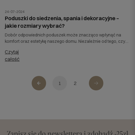
błędy przy wyborze poduszki. Odpowiemy też na pytanie, jak
dobrać twardość i wysokość poduszki?
24-07-2024
Poduszki do siedzenia, spania i dekoracyjne –
jakie rozmiary wybrać?
Dobór odpowiednich poduszek może znacząco wpłynąć na
komfort oraz estetykę naszego domu. Niezależnie od tego, czy
szukasz poduszek do siedzenia, spania, czy dekoracyjnych,
czytaj
kluczowe jest dobranie odpowiednich rozmiarów.
całość
1
2
Zapisz się do newslettera i zdobądź -25zł