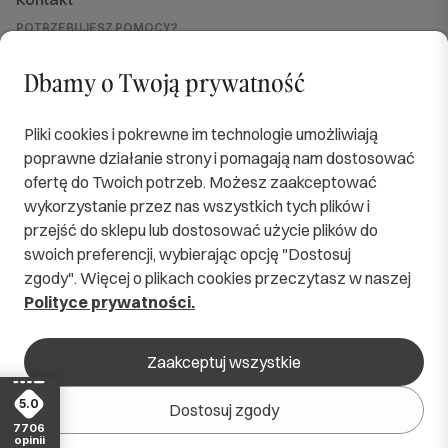
POTRZEBUJESZ POMOCY?
Jesteśmy dla Ciebie dostępni
od PN do PT w godzinach od 8:00 do 16:00.
Dbamy o Twoją prywatność
sklep@softimi.pl
+48 570 571 060
OBSERWUJ NAS
Pliki cookies i pokrewne im technologie umożliwiają
poprawne działanie strony i pomagają nam dostosować
ofertę do Twoich potrzeb. Możesz zaakceptować
wykorzystanie przez nas wszystkich tych plików i
przejść do sklepu lub dostosować użycie plików do
SPRAWDZENI KURIERZY
swoich preferencji, wybierając opcję "Dostosuj
zgody". Więcej o plikach cookies przeczytasz w naszej
BEZPIECZNE PŁATNOŚCI
Polityce prywatności.
zaakceptuj wszystkie
5.0
dostosuj zgody
© 2026 softimi.pl
|
Wszelkie prawa zastrzeżone
7706
opinii