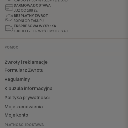
KUP DO 17:00 - WYŚLEMY DZISIAJ
DARMOWA DOSTAWA
JUŻ OD 299 ZŁ
BEZPŁATNY ZWROT
30 DNI OD ZAKUPU
EKSPRESOWA WYSYŁKA
KUP DO 17:00 - WYŚLEMY DZISIAJ
POMOC
Zwroty i reklamacje
Formularz Zwrotu
Regulaminy
Klauzula informacyjna
Polityka prywatności
Moje zamówienia
Moje konto
PŁATNOŚCI I DOSTAWA