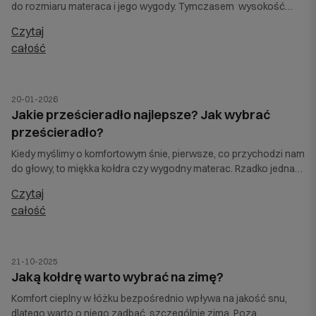
do rozmiaru materaca i jego wygody. Tymczasem wysokość
łóżka w sypialni odgrywa kluczową rolę zarówno w codziennym
czytaj
komforcie, jak i w estetyce wnętrza. Od tego, jak wysoko lub nisko
całość
znajduje się łóżko, zależy łatwość wsiadania i wstawania,
sposób aranżacji sypialni oraz ogólne wrażenie przytulności i
harmonii przestrzeni.
20-01-2026
Jakie prześcieradło najlepsze? Jak wybrać
prześcieradło?
Kiedy myślimy o komfortowym śnie, pierwsze, co przychodzi nam
do głowy, to miękka kołdra czy wygodny materac. Rzadko jednak
zastanawiamy się nad tym, jak ogromne znaczenie ma
czytaj
prześcieradło. To przecież warstwa, która bezpośrednio dotyka
całość
naszej skóry przez kilka godzin każdej nocy. Dlatego warto
wiedzieć, jakie prześcieradło najlepsze sprawdzi się w Twojej
sypialni i jak wybrać materiał oraz rozmiar, który zapewni komfort,
estetykę i trwałość na lata.
21-10-2025
Jaką kołdrę warto wybrać na zimę?
Komfort cieplny w łóżku bezpośrednio wpływa na jakość snu,
dlatego warto o niego zadbać, szczególnie zimą. Poza