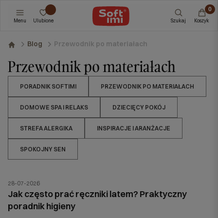
Menu
Ulubione
Szukaj
Koszyk
Przewodnik po materiałach
Blog
Przewodnik po materiałach
PORADNIK SOFTIMI
PRZEWODNIK PO MATERIAŁACH
DOMOWE SPA I RELAKS
DZIECIĘCY POKÓJ
STREFA ALERGIKA
INSPIRACJE I ARANŻACJE
SPOKOJNY SEN
28-07-2026
Jak często prać ręczniki latem? Praktyczny
poradnik higieny