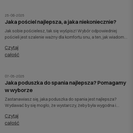
pościel na lato? Dowiecie się z naszego artykułu.
25-06-2025
Jaka pościel najlepsza, a jaka niekoniecznie?
Jak sobie pościelesz, tak się wyśpisz! Wybór odpowiedniej
pościeli jest szalenie ważny dla komfortu snu, a ten, jak wiadomo,
bezpośrednio wpływa na jakość nocnego odpoczynku. Dobór
czytaj
odpowiedniego materaca, poduszki, czy kołdry to nie wszystko.
całość
Równie ważna jest pościel, pod jaką śpimy. Na co zwrócić uwagę
przy zakupie pościeli? Jaka pościel jest najlepsza? Na te pytania
odpowiadamy w artykule, na którego łamach wymieniamy też
najczęstsze błędy przy zakupie pościeli.
07-05-2025
Jaka poduszka do spania najlepsza? Pomagamy
w wyborze
Zastanawiasz się, jaka poduszka do spania jest najlepsza?
Wydawać by się mogło, że wystarczy, żeby była wygodna i
dopasowana rozmiarem do naszych preferencji. Jednak wybór
czytaj
poduszki idealnej to nie lada wyzwanie! To nie tylko kwestia
całość
komfortu, ale i zdrowia oraz bezpośredni wpływ na jakość snu. W
artykule przedstawimy rodzaje poduszek do spania i najczęstsze