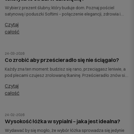
Wybierz prezent ślubny, który buduje dom. Poznaj pościel
satynową i poduszki Softimi – połączenie elegancji, zdrowia i
trwałości na lata. Sprawdź nasze ślubne pewniaki!
czytaj
całość
24-03-2026
Co zrobić aby prześcieradło się nie ściągało?
Każdy zna ten moment: budzisz się rano, przeciągasz leniwie, a
pod plecami czujesz zrolowaną tkaninę. Prześcieradło znów się
ściągnęło, zsunęło z rogów materaca i zamiast gładkiej,
czytaj
przyjemnej powierzchni masz pod sobą pofałdowany materiał.
całość
Niby drobiazg, a potrafi skutecznie zepsuć komfort snu. Co
zrobić, aby prześcieradło się nie ściągało i zawsze wyglądało
estetycznie?
24-02-2026
Wysokość łóżka w sypialni – jaka jest idealna?
Wydawać by się mogło, że wybór łóżka sprowadza się jedynie