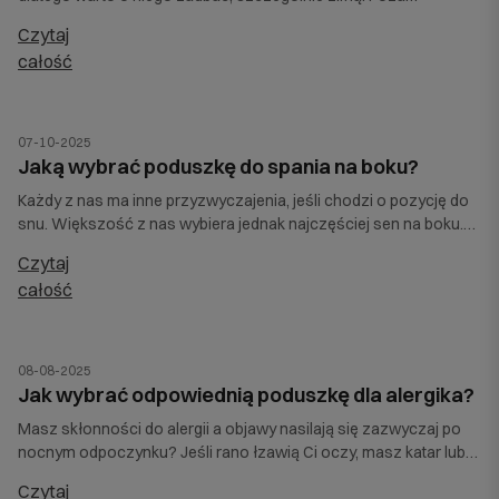
zadbaniem o to, aby temperatura w sypialni była odpowiednia,
czytaj
należy też zatroszczyć się o odpowiednią pościel. Jaką pościel
całość
na zimę wybrać, aby zapewnić sobie przyjemny sen i
odpowiednią ochronę przed zimnem? Dowiesz się z naszego
poradnika.
07-10-2025
Jaką wybrać poduszkę do spania na boku?
Każdy z nas ma inne przyzwyczajenia, jeśli chodzi o pozycję do
snu. Większość z nas wybiera jednak najczęściej sen na boku.
To najbardziej naturalna pozycja, która zapewnia komfort i
czytaj
pozwala odciążyć odcinek lędźwiowy kręgosłupa. Warto jednak
całość
pamiętać, że śpiąc na boku, nasza szyja bywa nienaturalnie
wygięta. Dlatego tak ważny jest dobór odpowiedniej poduszki.
Jaka poduszka do spania na boku będzie najlepsza, aby
zapewnić sobie zdrowy sen? W przygotowanym przez nas
08-08-2025
poradniku znajdziesz praktyczne wskazówki ułatwiające dobór
Jak wybrać odpowiednią poduszkę dla alergika?
odpowiedniego modelu i rekomendacje poduszki do spania na
Masz skłonności do alergii a objawy nasilają się zazwyczaj po
boku.
nocnym odpoczynku? Jeśli rano łzawią Ci oczy, masz katar lub
duszności, być może to wynik źle dobranej poduszki z
czytaj