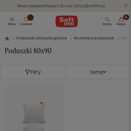
Masz pytania?
Napisz do nas:
sklep@softimi.pl
X
Menu
Ulubione
Szukaj
Koszyk
Podu
Poduszki antyalergiczne
Rozmiary poduszek
Poduszki 80x90
Filtry
Sortuj