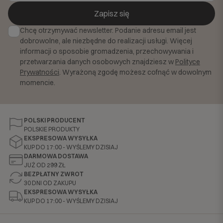
Zapisz się
Chcę otrzymywać newsletter. Podanie adresu email jest
dobrowolne, ale niezbędne do realizacji usługi. Więcej
informacji o sposobie gromadzenia, przechowywania i
przetwarzania danych osobowych znajdziesz w
Polityce
Prywatności
. Wyrażoną zgodę możesz cofnąć w dowolnym
momencie.
POLSKI PRODUCENT
POLSKIE PRODUKTY
EKSPRESOWA WYSYŁKA
KUP DO 17:00 - WYŚLEMY DZISIAJ
DARMOWA DOSTAWA
JUŻ OD 299 ZŁ
BEZPŁATNY ZWROT
30 DNI OD ZAKUPU
EKSPRESOWA WYSYŁKA
KUP DO 17:00 - WYŚLEMY DZISIAJ