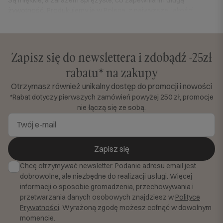
żywotność. Produkujemy je w Polsce, z najwyższej jakości
materiałów, które są przyjazne dla skóry dziecka i nie powodują
alergii. Nasze poduszki dla dzieci to doskonałe rozwiązanie dla
każdej młodej osoby, która potrzebuje spokojnego i zdrowego
snu.
Zapisz się do newslettera i zdobądź -25zł
rabatu* na zakupy
Czytaj więcej
Otrzymasz również unikalny dostęp do promocji i nowości
*Rabat dotyczy pierwszych zamówień powyżej 250 zł, promocje
nie łączą się ze sobą.
Zapisz się
Chcę otrzymywać newsletter. Podanie adresu email jest
dobrowolne, ale niezbędne do realizacji usługi. Więcej
informacji o sposobie gromadzenia, przechowywania i
przetwarzania danych osobowych znajdziesz w
Polityce
Prywatności
. Wyrażoną zgodę możesz cofnąć w dowolnym
momencie.