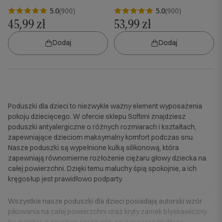
5.0
(900)
5.0
(900)
45,99 zł
53,99 zł
Dodaj
Dodaj
Poduszki dla dzieci to niezwykle ważny element wyposażenia
pokoju dziecięcego. W ofercie sklepu Softimi znajdziesz
poduszki antyalergiczne o różnych rozmiarach i kształtach,
zapewniające dzieciom maksymalny komfort podczas snu.
Nasze poduszki są wypełnione kulką silikonową, która
zapewniają równomierne rozłożenie ciężaru głowy dziecka na
całej powierzchni. Dzięki temu maluchy śpią spokojnie, a ich
kręgosłup jest prawidłowo podparty.
Wszystkie nasze poduszki dla dzieci posiadają autorski wzór
pikowania na całej powierzchni oraz kryty zamek błyskawiczny.
Są miękkie, a zarazem sprężyste, co zapewnia im długą