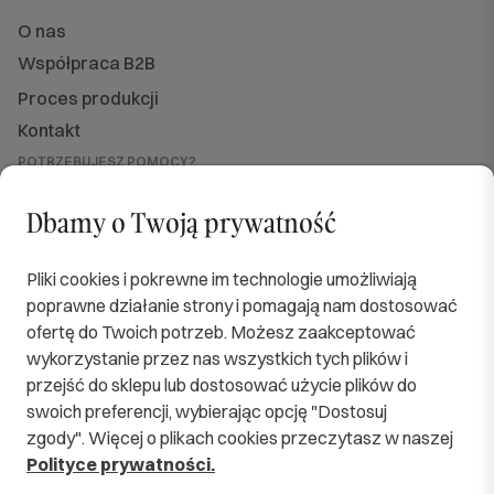
O nas
Współpraca B2B
Proces produkcji
Kontakt
POTRZEBUJESZ POMOCY?
Jesteśmy dla Ciebie dostępni
od PN do PT w godzinach od 8:00 do 16:00.
Dbamy o Twoją prywatność
sklep@softimi.pl
+48 570 571 060
OBSERWUJ NAS
Pliki cookies i pokrewne im technologie umożliwiają
poprawne działanie strony i pomagają nam dostosować
ofertę do Twoich potrzeb. Możesz zaakceptować
wykorzystanie przez nas wszystkich tych plików i
przejść do sklepu lub dostosować użycie plików do
SPRAWDZENI KURIERZY
swoich preferencji, wybierając opcję "Dostosuj
zgody". Więcej o plikach cookies przeczytasz w naszej
BEZPIECZNE PŁATNOŚCI
Polityce prywatności.