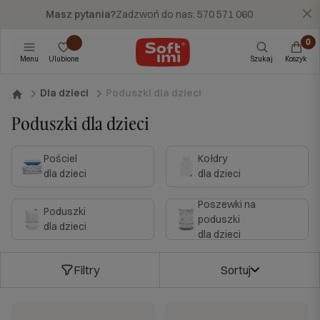
Masz pytania?
Zadzwoń do nas: 570 571 060
X
Menu
Ulubione
Szukaj
Koszyk
Poduszki dla dzieci
Dla dzieci
Poduszki dla dzieci
Pościel
Kołdry
dla dzieci
dla dzieci
Poszewki na
Poduszki
poduszki
dla dzieci
dla dzieci
Filtry
Sortuj