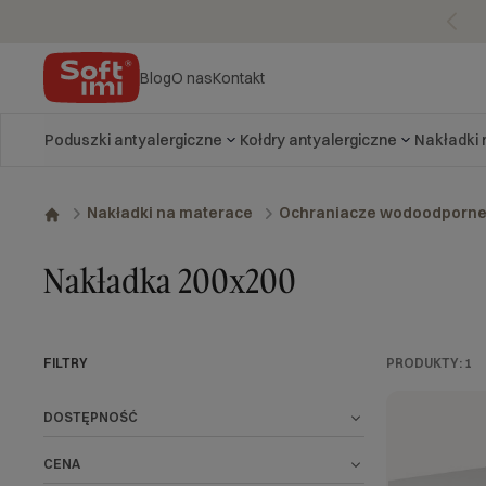
Blog
O nas
Kontakt
Poduszki antyalergiczne
Kołdry antyalergiczne
Nakładki
Nakładki na materace
Ochraniacze wodoodporn
Nakładka 200x200
FILTRY
PRODUKTY:
1
DOSTĘPNOŚĆ
CENA