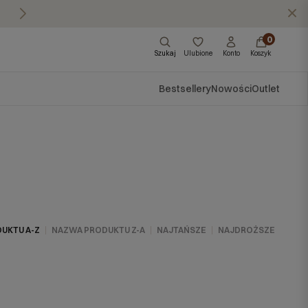
Masz pytania?
Zadzwoń do nas: 570 57
X
0
Szukaj
Ulubione
Konto
Koszyk
Bestsellery
Nowości
Outlet
UKTU A-Z
NAZWA PRODUKTU Z-A
NAJTAŃSZE
NAJDROŻSZE