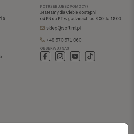
POTRZEBUJESZ POMOCY?
Jesteśmy dla Ciebie dostępni
rie
od PN do PT w godzinach od 8:00 do 16:00.
sklep@softimi.pl
+48 570 571 060
OBSERWUJ NAS
ex