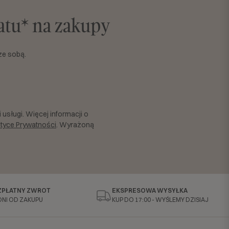
batu* na zakupy
ze sobą.
usługi. Więcej informacji o
ityce Prywatności
. Wyrażoną
ZPŁATNY ZWROT
EKSPRESOWA WYSYŁKA
DNI OD ZAKUPU
KUP DO 17:00 - WYŚLEMY DZISIAJ