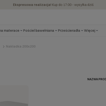
Ekspresowa realizacja!
Kup do 17:00 - wysyłka dziś
 na materace
Pościel bawełniana
Prześcieradła
Więcej
Nakładka 200x200
e
NAZWA PROD