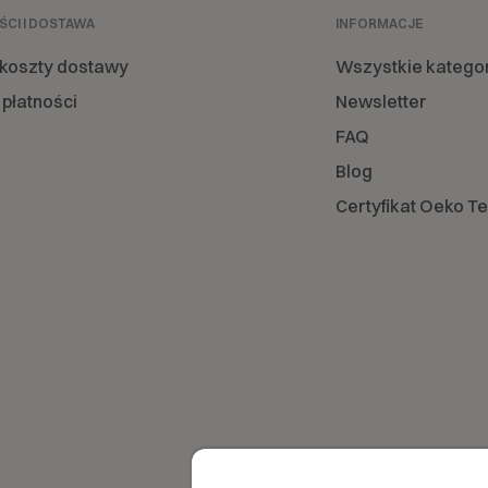
ŚCI I DOSTAWA
INFORMACJE
 koszty dostawy
Wszystkie katego
płatności
Newsletter
FAQ
Blog
Certyfikat Oeko T