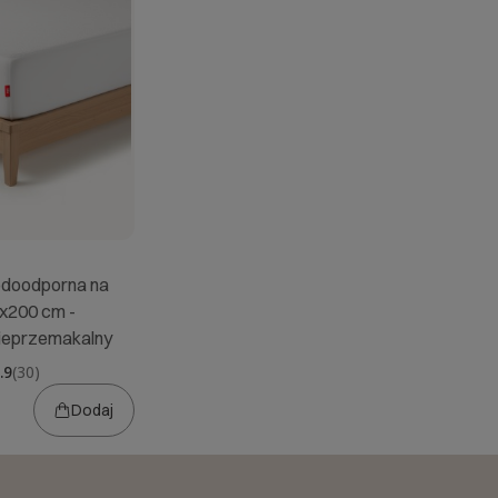
doodporna na
x200 cm -
nieprzemakalny
.9
(30)
Dodaj