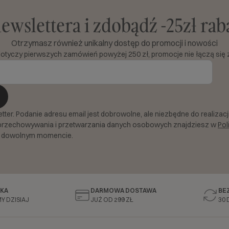
newslettera i zdobądź -25zł ra
Otrzymasz również unikalny dostęp do promocji i nowości
dotyczy pierwszych zamówień powyżej 250 zł, promocje nie łączą się 
er. Podanie adresu email jest dobrowolne, ale niezbędne do realizacji 
przechowywania i przetwarzania danych osobowych znajdziesz w
Pol
 dowolnym momencie.
KA
DARMOWA DOSTAWA
BE
Y DZISIAJ
JUŻ OD 299 ZŁ
30 