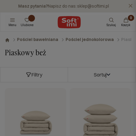
Masz pytania?
Napisz do nas:
sklep@softimi.pl
X
Menu
Ulubione
Szukaj
Koszyk
Piasko
Pościel bawełniana
Pościel jednokolorowa
Piaskowy beż
Filtry
Sortuj