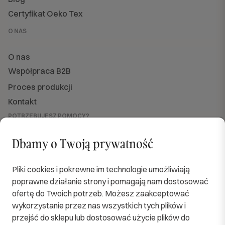
Certyfikat Oeko Tex
O NAS
O nas
Współpraca B2B
Proces produkcji
Kontakt
POTRZEBUJESZ POMOCY?
Jesteśmy dla Ciebie dostępni
od PN do PT w godzinach od 8:00 do 16:00.
Dbamy o Twoją prywatność
sklep@softimi.pl
+48 570 571 060
OBSERWUJ NAS
Pliki cookies i pokrewne im technologie umożliwiają
poprawne działanie strony i pomagają nam dostosować
ofertę do Twoich potrzeb. Możesz zaakceptować
wykorzystanie przez nas wszystkich tych plików i
przejść do sklepu lub dostosować użycie plików do
SPRAWDZENI KURIERZY