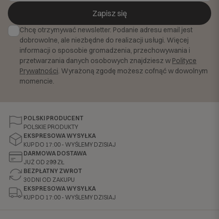
Zapisz się
Chcę otrzymywać newsletter. Podanie adresu email jest
dobrowolne, ale niezbędne do realizacji usługi. Więcej
informacji o sposobie gromadzenia, przechowywania i
przetwarzania danych osobowych znajdziesz w
Polityce
Prywatności
. Wyrażoną zgodę możesz cofnąć w dowolnym
momencie.
POLSKI PRODUCENT
POLSKIE PRODUKTY
EKSPRESOWA WYSYŁKA
KUP DO 17:00 - WYŚLEMY DZISIAJ
DARMOWA DOSTAWA
JUŻ OD 299 ZŁ
BEZPŁATNY ZWROT
30 DNI OD ZAKUPU
EKSPRESOWA WYSYŁKA
KUP DO 17:00 - WYŚLEMY DZISIAJ