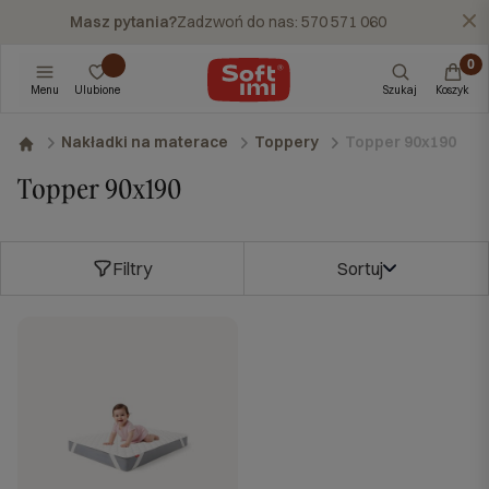
Masz pytania?
Zadzwoń do nas: 570 571 060
X
Menu
Ulubione
Szukaj
Koszyk
Topper 90x190
Nakładki na materace
Toppery
Topper 90x190
Filtry
Sortuj