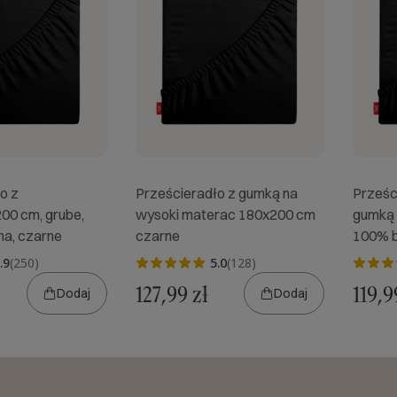
o z
Prześcieradło z gumką na
Prześc
00 cm, grube,
wysoki materac 180x200 cm
gumką 
a, czarne
czarne
100% b
.9
(250)
5.0
(128)
127,99 zł
119,9
Dodaj
Dodaj