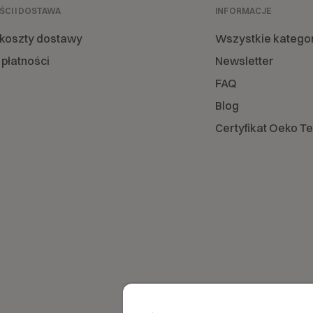
ŚCI I DOSTAWA
INFORMACJE
 koszty dostawy
Wszystkie katego
płatności
Newsletter
FAQ
Blog
Certyfikat Oeko T