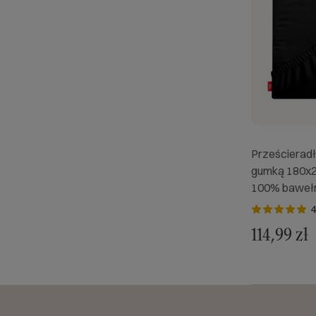
Prześcieradł
gumką 180x2
100% bawełn
4
114,99 zł