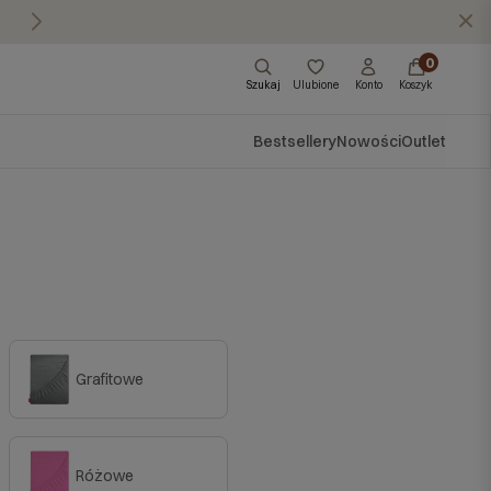
Masz pytania?
Zadzwoń do nas: 570 57
X
0
Szukaj
Ulubione
Konto
Koszyk
Bestsellery
Nowości
Outlet
Grafitowe
Różowe