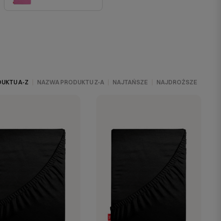
UKTU A-Z
NAZWA PRODUKTU Z-A
NAJTAŃSZE
NAJDROŻSZE