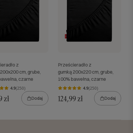
ieradło z
Prześcieradło z
200x200 cm, grube,
gumką 200x220 cm, grube,
awełna, czarne
100% bawełna, czarne
4.9
(250)
4.9
(250)
9 zł
124,99 zł
Dodaj
Dodaj