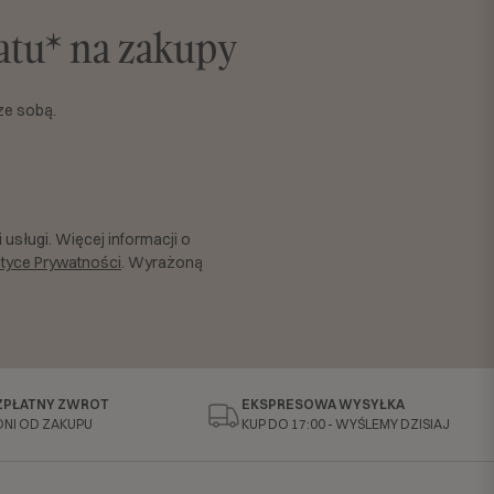
batu* na zakupy
ze sobą.
usługi. Więcej informacji o
ityce Prywatności
. Wyrażoną
ZPŁATNY ZWROT
EKSPRESOWA WYSYŁKA
DNI OD ZAKUPU
KUP DO 17:00 - WYŚLEMY DZISIAJ