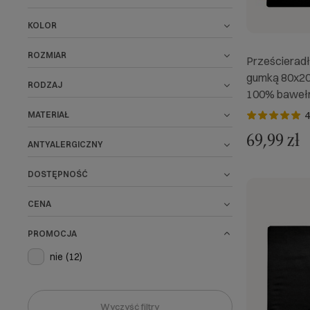
KOLOR
ROZMIAR
Prześcieradł
gumką 80x20
RODZAJ
100% bawełn
4
MATERIAŁ
69,99 zł
ANTYALERGICZNY
DOSTĘPNOŚĆ
CENA
PROMOCJA
nie
(12)
Wyczyść filtry