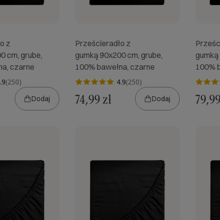
o z
Prześcieradło z
Prześc
0 cm, grube,
gumką 90x200 cm, grube,
gumką 
a, czarne
100% bawełna, czarne
100% b
.9
(250)
4.9
(250)
74,99 zł
79,99
Dodaj
Dodaj