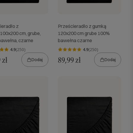
ieradło z
Prześcieradło z gumką
100x200 cm, grube,
120x200 cm grube 100%
awełna, czarne
bawełna czarne
4.9
(250)
4.9
(250)
 zł
89,99 zł
Dodaj
Dodaj