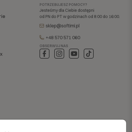
POTRZEBUJESZ POMOCY?
Jesteśmy dla Ciebie dostępni
rie
od PN do PT w godzinach od 8:00 do 16:00.
sklep@softimi.pl
+48 570 571 060
OBSERWUJ NAS
ex