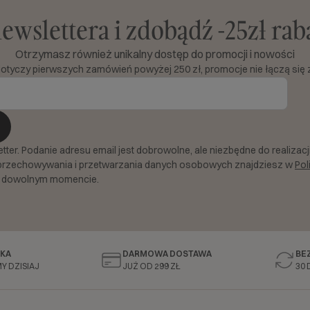
newslettera i zdobądź -25zł ra
Otrzymasz również unikalny dostęp do promocji i nowości
dotyczy pierwszych zamówień powyżej 250 zł, promocje nie łączą się 
er. Podanie adresu email jest dobrowolne, ale niezbędne do realizacji 
przechowywania i przetwarzania danych osobowych znajdziesz w
Pol
 dowolnym momencie.
KA
DARMOWA DOSTAWA
BE
Y DZISIAJ
JUŻ OD 299 ZŁ
30 