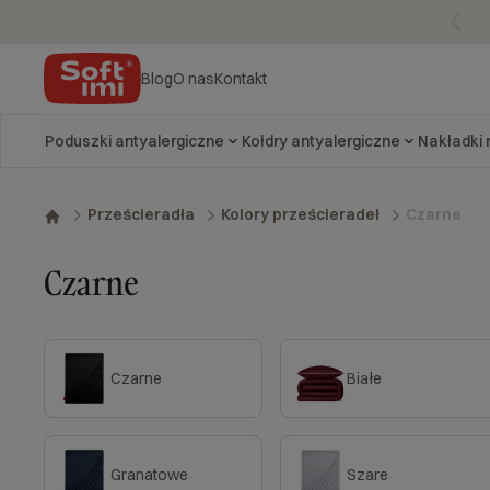
Blog
O nas
Kontakt
Poduszki antyalergiczne
Kołdry antyalergiczne
Nakładki
Czarne
Prześcieradła
Kolory prześcieradeł
Czarne
Czarne
Białe
Granatowe
Szare