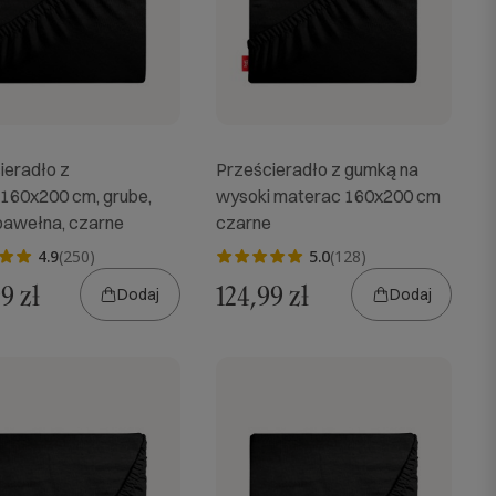
ieradło z
Prześcieradło z gumką na
160x200 cm, grube,
wysoki materac 160x200 cm
awełna, czarne
czarne
4.9
(250)
5.0
(128)
9 zł
124,99 zł
Dodaj
Dodaj