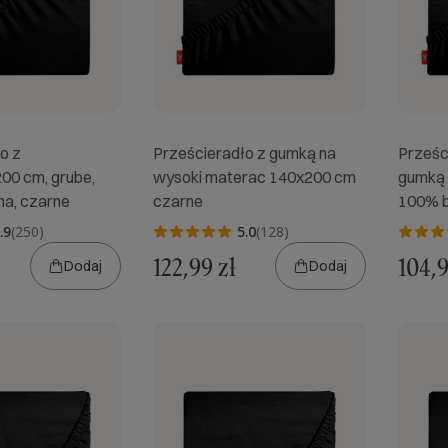
o z
Prześcieradło z gumką na
Prześc
00 cm, grube,
wysoki materac 140x200 cm
gumką 
a, czarne
czarne
100% b
.9
(250)
5.0
(128)
122,99 zł
104,9
Dodaj
Dodaj