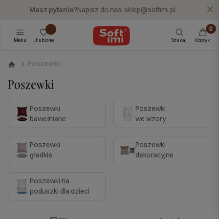
Masz pytania?
Napisz do nas:
sklep@softimi.pl
X
Menu
Ulubione
Szukaj
Koszyk
Poszewki
Poszewki
Poszewki
Poszewki
bawełniane
we wzory
Poszewki
Poszewki
gładkie
dekoracyjne
Poszewki na
poduszki dla dzieci