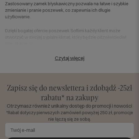
Zastosowany zamek błyskawiczny pozwala na łatwe i szybkie
zmienianie i pranie poszewek, co zapewnia ich długie
użytkowanie.
Dzięki bogatej ofercie poszewek Softimi każdy klient może
stworzyć w swojej sypialni klimat, który będzie odzwierciedlał
jego styl i gust.
Popularne podkategorie:
Czytaj więcej
Poszewki velvet
Poszewki boho
Poszewki na poduszki dla dzieci
Poszewki bawełniane
Zapisz się do newslettera i zdobądź -25zł
Poszewki ozdobne
Poszewki welurowe
rabatu* na zakupy
Poszewki glamour
Poszewki na poduszki ciążowe
Otrzymasz również unikalny dostęp do promocji i nowości
*Rabat dotyczy pierwszych zamówień powyżej 250 zł, promocje
nie łączą się ze sobą.