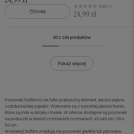
5.0
(93)
Dodaj
24,99 zł
30 z 104 produktów
Pokaż więcej
Poszewki Softimi to nie tylko praktyczny element, ale też piękna
ozdoba każdej sypialni. Wykonane są z wysokiej jakości tkanin,
które są miłe w dotyku i trwałe. W ofercie dostępne są poszewki
na poduszki w dwóch rozmiarach rozmiarach: 40 x40 cm i 30 x
50 cm.
W kolekcji Softimi znajdują się poszewki gładkie lub pikowane.