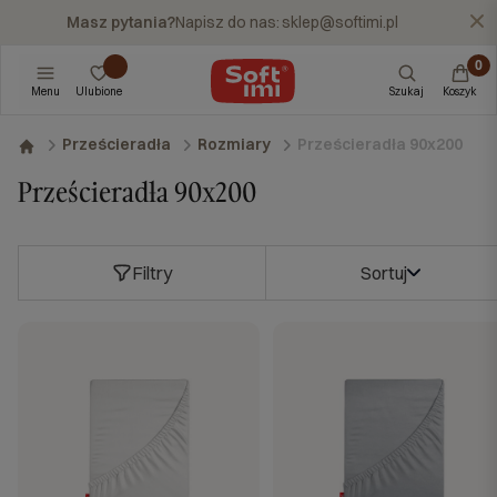
Masz pytania?
Napisz do nas:
sklep@softimi.pl
X
Menu
Ulubione
Szukaj
Koszyk
Prześcieradła 90x200
Prześcieradła
Rozmiary
Prześcieradła 90x200
Filtry
Sortuj