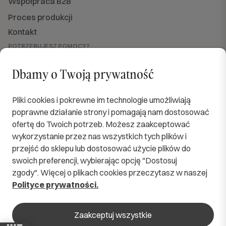
Współpraca B2B
Proces produkcji
Kontakt
POTRZEBUJESZ POMOCY?
Jesteśmy dla Ciebie dostępni
od PN do PT w godzinach od 8:00 do 16:00.
Dbamy o Twoją prywatność
sklep@softimi.pl
+48 570 571 060
OBSERWUJ NAS
Pliki cookies i pokrewne im technologie umożliwiają
poprawne działanie strony i pomagają nam dostosować
ofertę do Twoich potrzeb. Możesz zaakceptować
wykorzystanie przez nas wszystkich tych plików i
przejść do sklepu lub dostosować użycie plików do
SPRAWDZENI KURIERZY
swoich preferencji, wybierając opcję "Dostosuj
zgody". Więcej o plikach cookies przeczytasz w naszej
BEZPIECZNE PŁATNOŚCI
Polityce prywatności.
zaakceptuj wszystkie