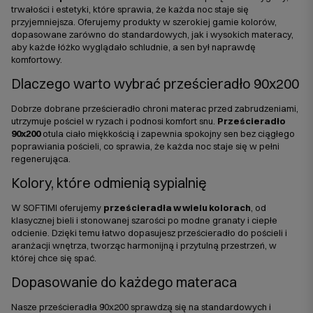
trwałości i estetyki, które sprawia, że każda noc staje się
przyjemniejsza. Oferujemy produkty w szerokiej gamie kolorów,
dopasowane zarówno do standardowych, jak i wysokich materacy,
aby każde łóżko wyglądało schludnie, a sen był naprawdę
komfortowy.
Dlaczego warto wybrać prześcieradło 90x200
Dobrze dobrane prześcieradło chroni materac przed zabrudzeniami,
utrzymuje pościel w ryzach i podnosi komfort snu.
Prześcieradło
90x200
otula ciało miękkością i zapewnia spokojny sen bez ciągłego
poprawiania pościeli, co sprawia, że każda noc staje się w pełni
regenerująca.
Kolory, które odmienią sypialnię
W SOFTIMI oferujemy
prześcieradła w wielu kolorach
, od
klasycznej bieli i stonowanej szarości po modne granaty i ciepłe
odcienie. Dzięki temu łatwo dopasujesz prześcieradło do pościeli i
aranżacji wnętrza, tworząc harmonijną i przytulną przestrzeń, w
której chce się spać.
Dopasowanie do każdego materaca
Nasze prześcieradła 90x200 sprawdzą się na standardowych i