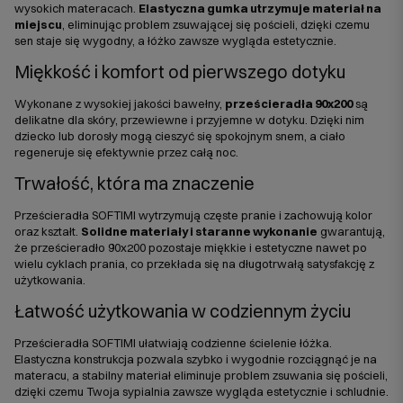
wysokich materacach.
Elastyczna gumka utrzymuje materiał na
miejscu
, eliminując problem zsuwającej się pościeli, dzięki czemu
sen staje się wygodny, a łóżko zawsze wygląda estetycznie.
Miękkość i komfort od pierwszego dotyku
Wykonane z wysokiej jakości bawełny,
prześcieradła 90x200
są
delikatne dla skóry, przewiewne i przyjemne w dotyku. Dzięki nim
dziecko lub dorosły mogą cieszyć się spokojnym snem, a ciało
regeneruje się efektywnie przez całą noc.
Trwałość, która ma znaczenie
Prześcieradła SOFTIMI wytrzymują częste pranie i zachowują kolor
oraz kształt.
Solidne materiały i staranne wykonanie
gwarantują,
że prześcieradło 90x200 pozostaje miękkie i estetyczne nawet po
wielu cyklach prania, co przekłada się na długotrwałą satysfakcję z
użytkowania.
Łatwość użytkowania w codziennym życiu
Prześcieradła SOFTIMI ułatwiają codzienne ścielenie łóżka.
Elastyczna konstrukcja pozwala szybko i wygodnie rozciągnąć je na
materacu, a stabilny materiał eliminuje problem zsuwania się pościeli,
dzięki czemu Twoja sypialnia zawsze wygląda estetycznie i schludnie.