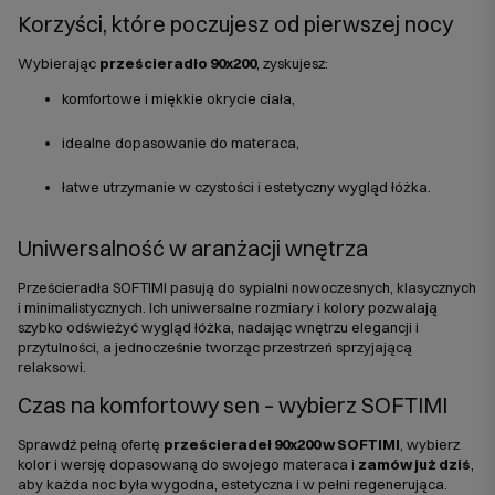
Korzyści, które poczujesz od pierwszej nocy
Wybierając
prześcieradło 90x200
, zyskujesz:
komfortowe i miękkie okrycie ciała,
idealne dopasowanie do materaca,
łatwe utrzymanie w czystości i estetyczny wygląd łóżka.
Uniwersalność w aranżacji wnętrza
Prześcieradła SOFTIMI pasują do sypialni nowoczesnych, klasycznych
i minimalistycznych. Ich uniwersalne rozmiary i kolory pozwalają
szybko odświeżyć wygląd łóżka, nadając wnętrzu elegancji i
przytulności, a jednocześnie tworząc przestrzeń sprzyjającą
relaksowi.
Czas na komfortowy sen – wybierz SOFTIMI
Sprawdź pełną ofertę
prześcieradeł 90x200 w SOFTIMI
, wybierz
kolor i wersję dopasowaną do swojego materaca i
zamów już dziś
,
aby każda noc była wygodna, estetyczna i w pełni regenerująca.