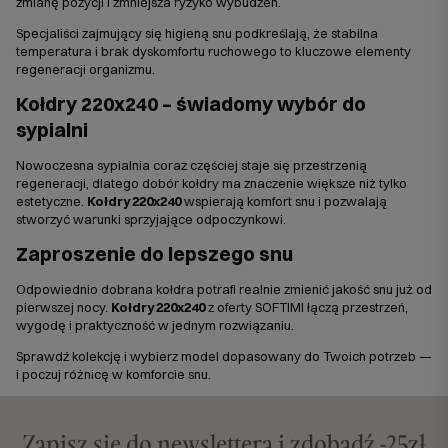
zmianę pozycji i zmniejsza ryzyko wybudzeń.
Specjaliści zajmujący się higieną snu podkreślają, że stabilna
temperatura i brak dyskomfortu ruchowego to kluczowe elementy
regeneracji organizmu.
Kołdry 220x240 – świadomy wybór do
sypialni
Nowoczesna sypialnia coraz częściej staje się przestrzenią
regeneracji, dlatego dobór kołdry ma znaczenie większe niż tylko
estetyczne.
Kołdry 220x240
wspierają komfort snu i pozwalają
stworzyć warunki sprzyjające odpoczynkowi.
Zaproszenie do lepszego snu
Odpowiednio dobrana kołdra potrafi realnie zmienić jakość snu już od
pierwszej nocy.
Kołdry 220x240
z oferty SOFTIMI łączą przestrzeń,
wygodę i praktyczność w jednym rozwiązaniu.
Sprawdź kolekcję i wybierz model dopasowany do Twoich potrzeb —
i poczuj różnicę w komforcie snu.
Zapisz się do newslettera i zdobądź -25zł