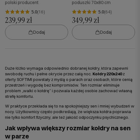
polski producent
poduszki 70x80 cm
5.0
(16)
5.0
(64)
239,99 zł
349,99 zł
Dodaj
Dodaj
Duże łóżko wymaga odpowiednio dobranej kołdry, która zapewni
swobodę ruchu i pełne okrycie przez całą noc.
Kołdry 220x240
z
oferty SOFTIMI powstały z myślą o parach oraz osobach, które cenią
przestrzeń i wygodę bez kompromisów. Ten rozmiar eliminuje
problem „walki o kołdrę” i pozwala każdej osobie zachować własną
strefę komfortu.
W praktyce przekłada się to na spokojniejszy sen i mniej wybudzeń w
nocy. Użytkownicy często podkreślają, że większa kołdra poprawia
nie tylko komfort fizyczny, ale też jakość odpoczynku psychicznego.
Jak wpływa większy rozmiar kołdry na sen
w parze