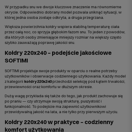
W przypadku snu we dwoje kluczowe znaczenie ma równomierne
okrycie. Odpowiednio dobrany model pozwala uniknąć sytuacji, w
której jedna osoba zostaje odkryta, a druga przegrzana.
Większa powierzchnia kołdry wspiera stabilną temperaturę ciała
przez całą noc, co sprzyja głębokim fazom snu. To jeden z powodów,
dla których osoby zmieniające mniejszy rozmiar na większy często
szybko zauważają poprawę jakości snu.
Kołdry 220x240 – podejście jakościowe
SOFTIMI
SOFTIMI projektuje swoje produkty w oparciu o realne potrzeby
użytkowników i obserwacje codziennego użytkowania. Każdy model
z kategorii
kołdry 220x240
przechodzi selekcję pod kątem trwałości,
przewiewności oraz komfortu w dłuższym okresie.
Dużą wagę przykłada się także do tego, jak produkt zachowuje się
po praniu — czy utrzymuje swoją strukturę, puszystość i
funkcjonalność. To podejście ma zapewnić użytkownikowi
przewidywalną jakość na lata, a nie tylko przy pierwszym użyciu.
Kołdry 220x240 w praktyce – codzienny
komfort użytkowania