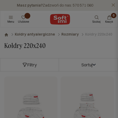
Masz pytania?
Zadzwoń do nas: 570 571 060
X
Menu
Ulubione
Szukaj
Koszyk
Kołdry 220x240
Kołdry antyalergiczne
Rozmiary
Kołdry 220x240
Filtry
Sortuj