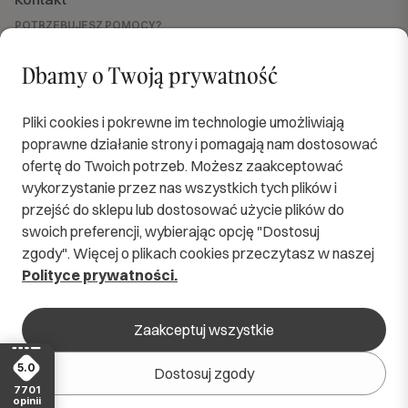
POTRZEBUJESZ POMOCY?
Jesteśmy dla Ciebie dostępni
od PN do PT w godzinach od 8:00 do 16:00.
Dbamy o Twoją prywatność
sklep@softimi.pl
+48 570 571 060
OBSERWUJ NAS
Pliki cookies i pokrewne im technologie umożliwiają
poprawne działanie strony i pomagają nam dostosować
ofertę do Twoich potrzeb. Możesz zaakceptować
wykorzystanie przez nas wszystkich tych plików i
przejść do sklepu lub dostosować użycie plików do
SPRAWDZENI KURIERZY
swoich preferencji, wybierając opcję "Dostosuj
zgody". Więcej o plikach cookies przeczytasz w naszej
BEZPIECZNE PŁATNOŚCI
Polityce prywatności.
zaakceptuj wszystkie
5.0
dostosuj zgody
© 2026 softimi.pl
|
Wszelkie prawa zastrzeżone
7701
opinii