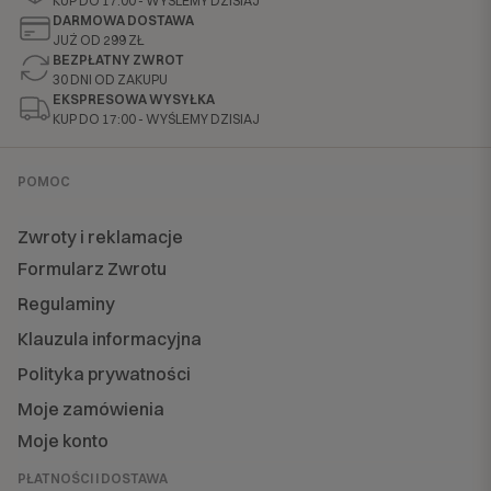
KUP DO 17:00 - WYŚLEMY DZISIAJ
DARMOWA DOSTAWA
JUŻ OD 299 ZŁ
BEZPŁATNY ZWROT
30 DNI OD ZAKUPU
EKSPRESOWA WYSYŁKA
KUP DO 17:00 - WYŚLEMY DZISIAJ
POMOC
Zwroty i reklamacje
Formularz Zwrotu
Regulaminy
Klauzula informacyjna
Polityka prywatności
Moje zamówienia
Moje konto
PŁATNOŚCI I DOSTAWA