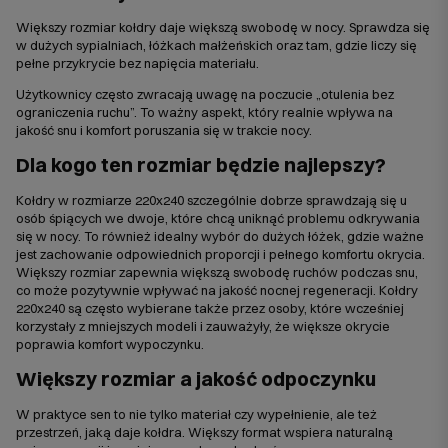
Większy rozmiar kołdry daje większą swobodę w nocy. Sprawdza się
w dużych sypialniach, łóżkach małżeńskich oraz tam, gdzie liczy się
pełne przykrycie bez napięcia materiału.
Użytkownicy często zwracają uwagę na poczucie „otulenia bez
ograniczenia ruchu”. To ważny aspekt, który realnie wpływa na
jakość snu i komfort poruszania się w trakcie nocy.
Dla kogo ten rozmiar będzie najlepszy?
Kołdry w rozmiarze 220x240 szczególnie dobrze sprawdzają się u
osób śpiących we dwoje, które chcą uniknąć problemu odkrywania
się w nocy. To również idealny wybór do dużych łóżek, gdzie ważne
jest zachowanie odpowiednich proporcji i pełnego komfortu okrycia.
Większy rozmiar zapewnia większą swobodę ruchów podczas snu,
co może pozytywnie wpływać na jakość nocnej regeneracji. Kołdry
220x240 są często wybierane także przez osoby, które wcześniej
korzystały z mniejszych modeli i zauważyły, że większe okrycie
poprawia komfort wypoczynku.
Większy rozmiar a jakość odpoczynku
W praktyce sen to nie tylko materiał czy wypełnienie, ale też
przestrzeń, jaką daje kołdra. Większy format wspiera naturalną