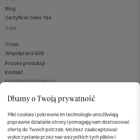
Blog
Certyfikat Oeko Tex
O NAS
O nas
Współpraca B2B
Proces produkcji
Kontakt
POTRZEBUJESZ POMOCY?
Jesteśmy dla Ciebie dostępni
od PN do PT w godzinach od 8:00 do 16:00.
Dbamy o Twoją prywatność
sklep@softimi.pl
+48 570 571 060
OBSERWUJ NAS
Pliki cookies i pokrewne im technologie umożliwiają
poprawne działanie strony i pomagają nam dostosować
ofertę do Twoich potrzeb. Możesz zaakceptować
wykorzystanie przez nas wszystkich tych plików i