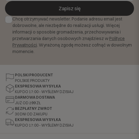
Zapisz się
Chcę otrzymywać newsletter. Podanie adresu email jest
dobrowolne, ale niezbędne do realizacji usługi. Więcej
informacji o sposobie gromadzenia, przechowywania i
przetwarzania danych osobowych znajdziesz w
Polityce
Prywatności
. Wyrażoną zgodę możesz cofnąć w dowolnym
momencie.
POLSKI PRODUCENT
POLSKIE PRODUKTY
EKSPRESOWA WYSYŁKA
KUP DO 17:00 - WYŚLEMY DZISIAJ
DARMOWA DOSTAWA
JUŻ OD 299 ZŁ
BEZPŁATNY ZWROT
30 DNI OD ZAKUPU
EKSPRESOWA WYSYŁKA
KUP DO 17:00 - WYŚLEMY DZISIAJ