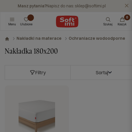
Masz pytania?
Napisz do nas:
sklep@softimi.pl
X
Menu
Ulubione
Szukaj
Koszyk
Nakładki na materace
Ochraniacze wodoodporne
Nakładka 180x200
Filtry
Sortuj