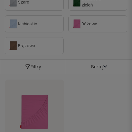
Szare
zieleń
Niebieskie
Różowe
Brązowe
Filtry
Sortuj