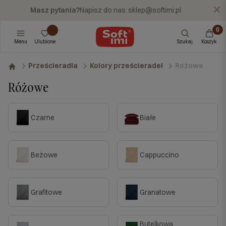
Masz pytania?
Napisz do nas:
sklep@softimi.pl
X
Menu
Ulubione
Szukaj
Koszyk
Różowe
Prześcieradła
Kolory prześcieradeł
Różowe
Czarne
Białe
Beżowe
Cappuccino
Grafitowe
Granatowe
Butelkowa