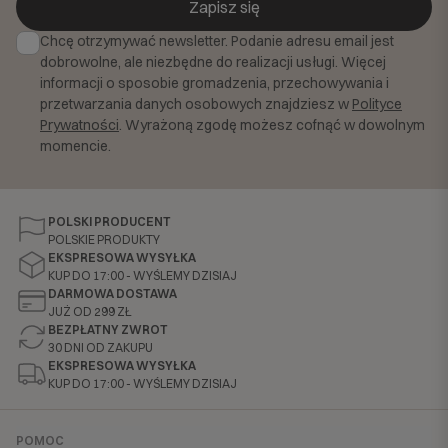
Zapisz się
Chcę otrzymywać newsletter. Podanie adresu email jest
dobrowolne, ale niezbędne do realizacji usługi. Więcej
informacji o sposobie gromadzenia, przechowywania i
przetwarzania danych osobowych znajdziesz w
Polityce
Prywatności
. Wyrażoną zgodę możesz cofnąć w dowolnym
momencie.
POLSKI PRODUCENT
POLSKIE PRODUKTY
EKSPRESOWA WYSYŁKA
KUP DO 17:00 - WYŚLEMY DZISIAJ
DARMOWA DOSTAWA
JUŻ OD 299 ZŁ
BEZPŁATNY ZWROT
30 DNI OD ZAKUPU
EKSPRESOWA WYSYŁKA
KUP DO 17:00 - WYŚLEMY DZISIAJ
POMOC