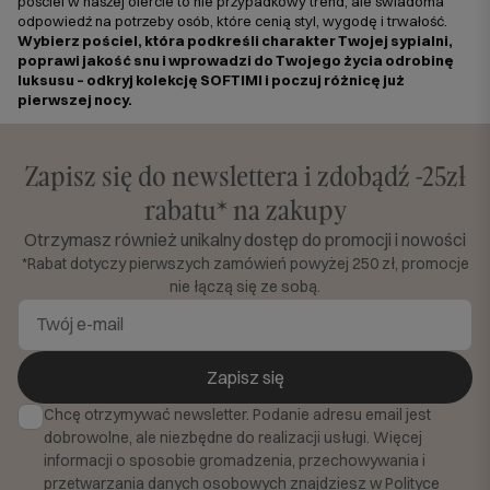
pościel w naszej ofercie to nie przypadkowy trend, ale świadoma
odpowiedź na potrzeby osób, które cenią styl, wygodę i trwałość.
Wybierz pościel, która podkreśli charakter Twojej sypialni,
poprawi jakość snu i wprowadzi do Twojego życia odrobinę
luksusu – odkryj kolekcję SOFTIMI i poczuj różnicę już
pierwszej nocy.
Zapisz się do newslettera i zdobądź -25zł
rabatu* na zakupy
Otrzymasz również unikalny dostęp do promocji i nowości
*Rabat dotyczy pierwszych zamówień powyżej 250 zł, promocje
nie łączą się ze sobą.
Zapisz się
Chcę otrzymywać newsletter. Podanie adresu email jest
dobrowolne, ale niezbędne do realizacji usługi. Więcej
informacji o sposobie gromadzenia, przechowywania i
przetwarzania danych osobowych znajdziesz w
Polityce