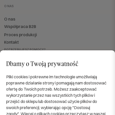
O NAS
O nas
Współpraca B2B
Proces produkcji
Kontakt
POTRZEBUJESZ POMOCY?
Jesteśmy dla Ciebie dostępni
od PN do PT w godzinach od 8:00 do 16:00.
Dbamy o Twoją prywatność
sklep@softimi.pl
+48 570 571 060
OBSERWUJ NAS
Pliki cookies i pokrewne im technologie umożliwiają
poprawne działanie strony i pomagają nam dostosować
ofertę do Twoich potrzeb. Możesz zaakceptować
wykorzystanie przez nas wszystkich tych plików i
przejść do sklepu lub dostosować użycie plików do
SPRAWDZENI KURIERZY
swoich preferencji, wybierając opcję "Dostosuj
zgody". Więcej o plikach cookies przeczytasz w naszej