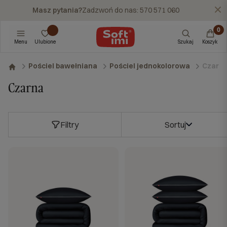
Masz pytania?
Zadzwoń do nas: 570 571 060
X
Menu
Ulubione
Szukaj
Koszyk
Czarn
Pościel bawełniana
Pościel jednokolorowa
Czarna
Filtry
Sortuj