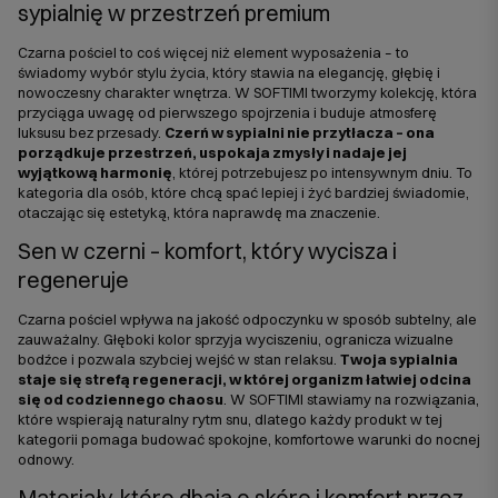
sypialnię w przestrzeń premium
Czarna pościel to coś więcej niż element wyposażenia – to
świadomy wybór stylu życia, który stawia na elegancję, głębię i
nowoczesny charakter wnętrza. W SOFTIMI tworzymy kolekcję, która
przyciąga uwagę od pierwszego spojrzenia i buduje atmosferę
luksusu bez przesady.
Czerń w sypialni nie przytłacza – ona
porządkuje przestrzeń, uspokaja zmysły i nadaje jej
wyjątkową harmonię
, której potrzebujesz po intensywnym dniu. To
kategoria dla osób, które chcą spać lepiej i żyć bardziej świadomie,
otaczając się estetyką, która naprawdę ma znaczenie.
Sen w czerni – komfort, który wycisza i
regeneruje
Czarna pościel wpływa na jakość odpoczynku w sposób subtelny, ale
zauważalny. Głęboki kolor sprzyja wyciszeniu, ogranicza wizualne
bodźce i pozwala szybciej wejść w stan relaksu.
Twoja sypialnia
staje się strefą regeneracji, w której organizm łatwiej odcina
się od codziennego chaosu
. W SOFTIMI stawiamy na rozwiązania,
które wspierają naturalny rytm snu, dlatego każdy produkt w tej
kategorii pomaga budować spokojne, komfortowe warunki do nocnej
odnowy.
Materiały, które dbają o skórę i komfort przez