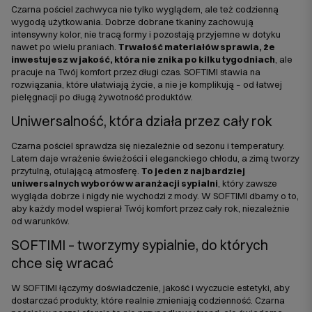
Czarna pościel zachwyca nie tylko wyglądem, ale też codzienną
wygodą użytkowania. Dobrze dobrane tkaniny zachowują
intensywny kolor, nie tracą formy i pozostają przyjemne w dotyku
nawet po wielu praniach.
Trwałość materiałów sprawia, że
inwestujesz w jakość, która nie znika po kilku tygodniach
, ale
pracuje na Twój komfort przez długi czas. SOFTIMI stawia na
rozwiązania, które ułatwiają życie, a nie je komplikują – od łatwej
pielęgnacji po długą żywotność produktów.
Uniwersalność, która działa przez cały rok
Czarna pościel sprawdza się niezależnie od sezonu i temperatury.
Latem daje wrażenie świeżości i eleganckiego chłodu, a zimą tworzy
przytulną, otulającą atmosferę.
To jeden z najbardziej
uniwersalnych wyborów w aranżacji sypialni
, który zawsze
wygląda dobrze i nigdy nie wychodzi z mody. W SOFTIMI dbamy o to,
aby każdy model wspierał Twój komfort przez cały rok, niezależnie
od warunków.
SOFTIMI – tworzymy sypialnie, do których
chce się wracać
W SOFTIMI łączymy doświadczenie, jakość i wyczucie estetyki, aby
dostarczać produkty, które realnie zmieniają codzienność. Czarna