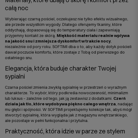
całą noc
Wybierając czarną pościel, oczekujesz nie tylko efektu wizualnego,
ale przede wszystkim wygody. Dlatego oferujemy tkaniny, które
oddychają, dopasowują się do temperatury ciała i zapewniają
przyjemny kontakt ze skórą.
Miękkość materiału realnie wpływa
na jakość snu i zmniejsza dyskomfort w trakcie nocy
,
niezależnie od pory roku. SOFTIMI dba o to, aby każdy dotyk pościeli
dawał poczucie komfortu, które zostaje z Tobą od pierwszego do
ostatniego snu.
Elegancja, która buduje charakter Twojej
sypialni
Czarna pościel zmienia zwykłą sypialnię w przestrzeń o wyraźnym
charakterze. To wybór, który podkreśla nowoczesność, minimalizm
lub luksus – zależnie od tego, jak ją zestawisz z dodatkami.
Czerń
działa jak tło, które wydobywa piękno całego wnętrza
, nadając
mu głębi i spójności. W SOFTIMI projektujemy kolekcje tak, abyś mógł
stworzyć sypialnię, która wygląda jak z magazynu wnętrzarskiego,
ale pozostaje w pełni funkcjonalna i przytulna.
Praktyczność, która idzie w parze ze stylem