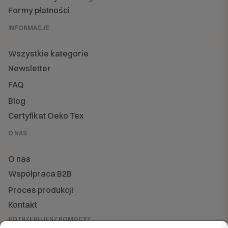
Formy płatności
INFORMACJE
Wszystkie kategorie
Newsletter
FAQ
Blog
Certyfikat Oeko Tex
O NAS
O nas
Współpraca B2B
Proces produkcji
Kontakt
POTRZEBUJESZ POMOCY?