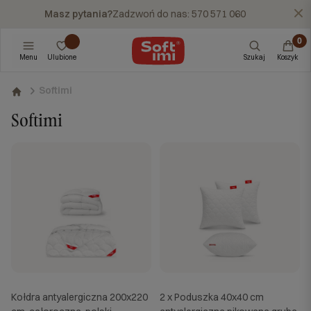
Masz pytania?
Zadzwoń do nas: 570 571 060
X
Menu
Ulubione
Szukaj
Koszyk
Softimi
Softimi
Kołdra antyalergiczna 200x220
2 x Poduszka 40x40 cm