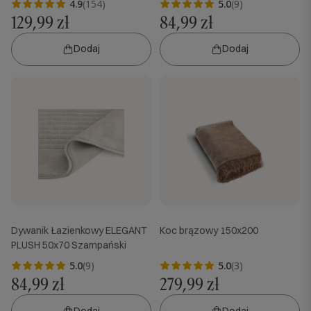
4.9
(154)
5.0
(9)
129,99 zł
84,99 zł
Dodaj
Dodaj
Dywanik Łazienkowy ELEGANT
Koc brązowy 150x200
PLUSH 50x70 Szampański
5.0
(9)
5.0
(3)
84,99 zł
279,99 zł
Dodaj
Dodaj