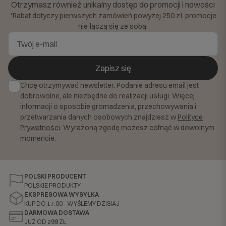
Otrzymasz również unikalny dostęp do promocji i nowości
*Rabat dotyczy pierwszych zamówień powyżej 250 zł, promocje
nie łączą się ze sobą.
Zapisz się
Chcę otrzymywać newsletter. Podanie adresu email jest
dobrowolne, ale niezbędne do realizacji usługi. Więcej
informacji o sposobie gromadzenia, przechowywania i
przetwarzania danych osobowych znajdziesz w
Polityce
Prywatności
. Wyrażoną zgodę możesz cofnąć w dowolnym
momencie.
POLSKI PRODUCENT
POLSKIE PRODUKTY
EKSPRESOWA WYSYŁKA
KUP DO 17:00 - WYŚLEMY DZISIAJ
DARMOWA DOSTAWA
JUŻ OD 299 ZŁ