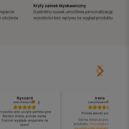
Kryty zamek błyskawiczny
wsparcie
Dyskretny suwak umożliwia personalizację
o ułożenia
wysokości bez wpływu na wygląd produktu.
Ryszard
irena
zweryfikowano
zweryfikowano
szystko jest uszyte perfekcyjne.
Polska jakość premium.
Bardzo dobra, polska marka.
Opinia dotyczy podobnego
Pościel wygląda wspaniale na
produktu:
Poszewka bawełniana
żywo!
na poduszkę granatowa 40x40