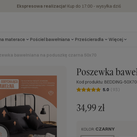
Ekspresowa realizacja!
Kup do 17:00 - wysyłka dziś
 na materace
Pościel bawełniana
Prześcieradła
Więcej
zewka bawełniana na poduszkę czarna 50x70
Poszewka baweł
Kod produktu: BEDDING-50X70
5.0
(
93
)
34,99 zł
CZARNY
KOLOR: