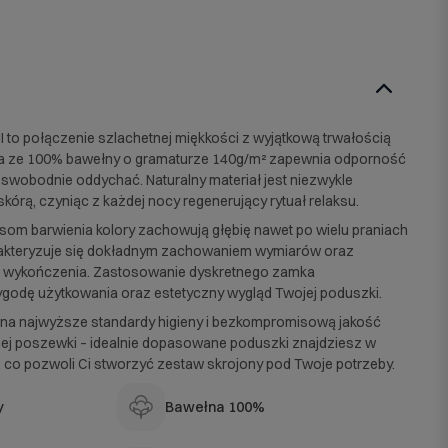
to połączenie szlachetnej miękkości z wyjątkową trwałością
na ze 100% bawełny o gramaturze 140g/m² zapewnia odporność
 swobodnie oddychać. Naturalny materiał jest niezwykle
skórą, czyniąc z każdej nocy regenerujący rytuał relaksu.
m barwienia kolory zachowują głębię nawet po wielu praniach
akteryzuje się dokładnym zachowaniem wymiarów oraz
le wykończenia. Zastosowanie dyskretnego zamka
godę użytkowania oraz estetyczny wygląd Twojej poduszki.
 na najwyższe standardy higieny i bezkompromisową jakość
mej poszewki – idealnie dopasowane poduszki znajdziesz w
 co pozwoli Ci stworzyć zestaw skrojony pod Twoje potrzeby.
y
Bawełna 100%