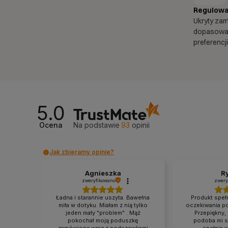
Regulowa
Ukryty za
dopasować
preferencji
5.0
Ocena
Na podstawie
93
opinii
Jak zbieramy opinie?
Agnieszka
R
zweryfikowano
zwery
Ładna i starannie uszyta. Bawełna
Produkt speł
miła w dotyku. Miałam z nią tylko
oczekiwania po
jeden mały "problem" . Mąż
Przepiękny,
pokochał moją poduszkę
podoba mi si
zamówioną wraz z podszewkami
spełnia 