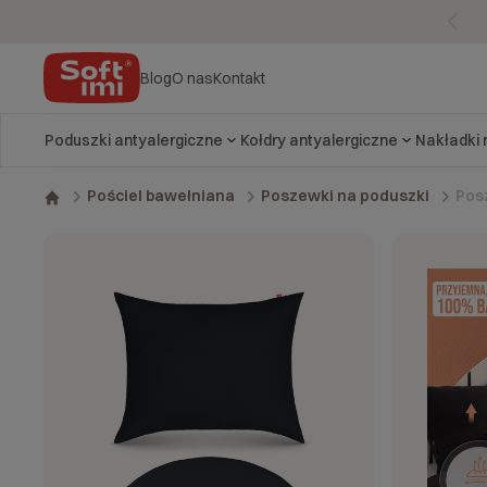
Blog
O nas
Kontakt
Poduszki antyalergiczne
Kołdry antyalergiczne
Nakładki
Pos
Pościel bawełniana
Poszewki na poduszki