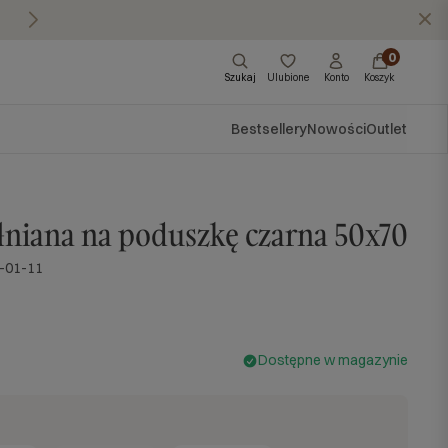
Masz pytania?
Zadzwoń do nas: 570 57
X
0
Szukaj
Ulubione
Konto
Koszyk
Bestsellery
Nowości
Outlet
niana na poduszkę czarna 50x70
-01-11
Dostępne w magazynie