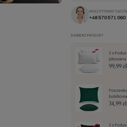
MASZ PYTANIA?
ZADZ
+48 570 571 060
DOBIERZ PRODUKT
2 x Podus
pikowana
99,99 zł
Poszewka
butelkowa
34,99 zł
2 x Podus