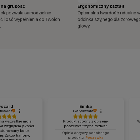
na grubość
Ergonomiczny kształt
mek pozwala samodzielnie
Optymalna twardość i idealne 
 ilość wypełnienia do Twoich
odcinka szyjnego dla zdroweg
.
głowy.
yszard
Emilia
fikowano
zweryfikowano
nia wszystkie moje
Produkt zgodny z opisem-
W
d względem jakości.
poszewka trzyma rozmiar.
 stonowany kolor,
Opinia dotyczy podobnego
ę. Zakup trafiony,
produktu:
Poszewka
wszystkie moje