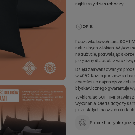
najbliższy dzień roboczy.
OPIS
Poszewka bawełniana SOFTIMI 
naturalnych włókien. Wykona
na zużycie, pozwalając skórze
przyjazny dla osób z wrażliwą 
Dzięki zaawansowanym proceso
w 40°C. Każda poszewka char
dbałością o najmniejsze deta
błyskawicznego gwarantuje wy
Wybierając SOFTIMI, stawiasz
wykonania. Oferta dotyczy sa
pozostałych naszych ofertach,
Produkt antyalergiczn