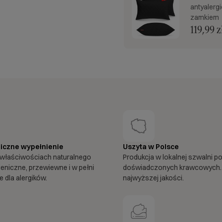
antyalerg
zamkiem
119,99 z
iczne wypełnienie
Uszyta w Polsce
właściwościach naturalnego
Produkcja w lokalnej szwalni p
ieniczne, przewiewne i w pełni
doświadczonych krawcowych.
 dla alergików.
najwyższej jakości.