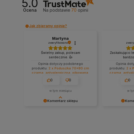
5.0
Ocena
Na podstawie
70
opinii
Jak zbieramy opinie?
Martyna
zweryfikowano
zwery
Świetny zakup, polecam
Zaskakująco le
serdecznie. 👍️
bardzo
Opinia dotyczy podobnego
Opinia do
produktu:
2 x Poduszka 70x80 cm
produktu:
2 x 
czarna, antyalergiczna, pikowana,
czarna, antyal
gruba z zamkiem
gruba
0
0
0
w tym miesiącu
w ty
Komentarz sklepu
Kome
❤️ Serdecznie dziękujemy za opinię
Dziękujemy za m
i polecenie! ❤️
się cieszymy, że
wygodny w uży
wielu komfortow
zapraszamy na 