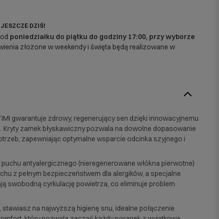
 JESZCZE DZIŚ!
 od
poniedziałku do piątku do godziny 17:00, przy wyborze
enia złożone w weekendy i święta będą realizowane w
IMI gwarantuje zdrowy, regenerujący sen dzięki innowacyjnemu
i. Kryty zamek błyskawiczny pozwala na dowolne dopasowanie
potrzeb, zapewniając optymalne wsparcie odcinka szyjnego i
i puchu antyalergicznego (nieregenerowane włókna pierwotne)
chu z pełnym bezpieczeństwem dla alergików, a specjalne
ją swobodną cyrkulację powietrza, co eliminuje problem
stawiasz na najwyższą higienę snu, idealne połączenie
 komfort, który pozwala zacząć każdy poranek z wyjątkową