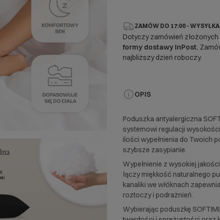
ZAMÓW DO 17:00 - WYSYŁKA
Dotyczy zamówień złożonych
formy dostawy InPost.
Zamówi
najbliższy dzień roboczy.
OPIS
Poduszka antyalergiczna SOFT
systemowi regulacji wysokośc
ilości wypełnienia do Twoich 
szybsze zasypianie.
Wypełnienie z wysokiej jakośc
łączy miękkość naturalnego pu
kanaliki we włóknach zapewnia
roztoczy i podrażnień.
Wybierając poduszkę SOFTIMI, 
twardości i sprężystości oraz