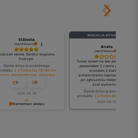
MEDIACJA WYGASŁA
?
Elżbieta
zweryfikowano
Aneta
zweryfikowano
oduszki ekstra. Bardzo wygodne.
Polecam.
Towar dotarł nie taki jak zamawiałam
Opinia dotyczy podobnego
,zamawiałam 2 czarne poduszki ,a
roduktu:
2 x Poduszka 70x80 cm
dostałam 2 białe, a w
zarna, antyalergiczna, pikowana,
potwierdzeniu napisane 2 czarne
gruba z zamkiem
,po zgłoszeniu reklamacji Towar
0
0
zost wymieniony
Opinia dotyczy podobnego
2026-06-30
produktu:
2 x Poduszka 60x70 cm
czarna, antyalergiczna, pikowana,
2026-06-10
Komentarz sklepu
gruba z zamkiem
ękujemy za Pani pozytywną
enzję! Staramy się dostarczać
zym Klientom produkty
wyższej jakości i cieszymy się,
jest Pani zadowolona z zakupu