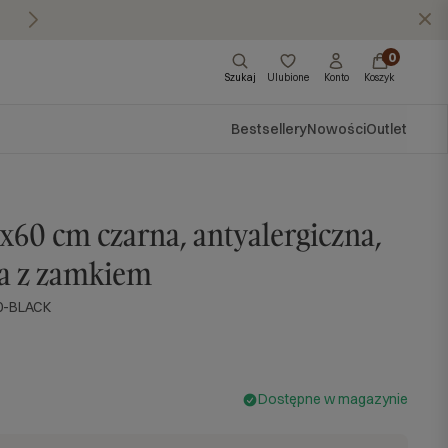
Masz pytania?
Zadzwoń do nas: 570 57
X
0
Szukaj
Ulubione
Konto
Koszyk
Bestsellery
Nowości
Outlet
x60 cm czarna, antyalergiczna,
a z zamkiem
0-BLACK
Dostępne w magazynie