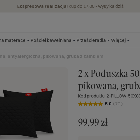
Ekspresowa realizacja!
Kup do 17:00 - wysyłka dziś
 na materace
Pościel bawełniana
Prześcieradła
Więcej
na, antyalergiczna, pikowana, gruba z zamkiem
2 x Poduszka 50
pikowana, grub
Kod produktu: 2-PILLOW-50X6
5.0
(
70
)
99,99 zł