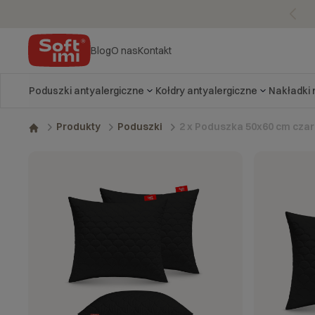
Blog
O nas
Kontakt
Poduszki antyalergiczne
Kołdry antyalergiczne
Nakładki
2 x Poduszka 50x60 cm czar
Produkty
Poduszki