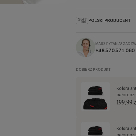
POLSKI PRODUCENT
MASZ PYTANIA?
ZADZ
+48 570 571 060
DOBIERZ PRODUKT
Kołdra an
całoroczn
199,99 z
Kołdra an
całoroczn