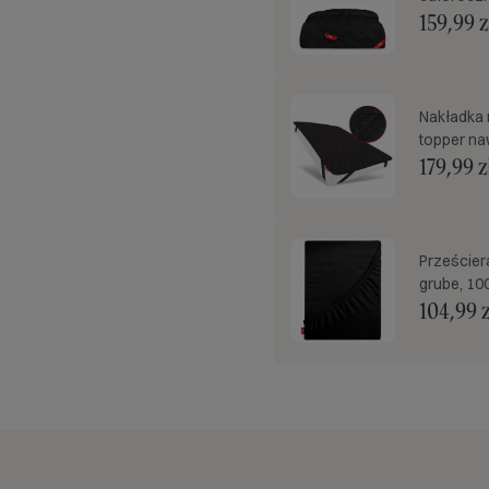
159,99 z
Nakładka 
topper n
179,99 z
Prześcier
grube, 10
104,99 z