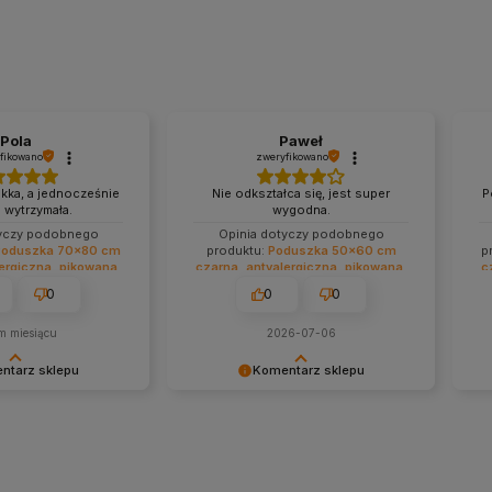
Pola
Paweł
fikowano
zweryfikowano
kka, a jednocześnie
Nie odkształca się, jest super
P
 wytrzymała.
wygodna.
tyczy podobnego
Opinia dotyczy podobnego
Poduszka 70x80 cm
produktu:
Poduszka 50x60 cm
p
ergiczna, pikowana,
czarna, antyalergiczna, pikowana,
c
 z zamkiem
gruba z zamkiem
0
0
0
m miesiącu
2026-07-06
ntarz sklepu
Komentarz sklepu
iłe słowa! ❤️ Bardzo
Dziękujemy za opinię! 😊 Bardzo się
Dzi
 produkt jest lekki i
cieszymy, że poduszka jest dla
rec
tkowaniu. Życzymy
Pana wygodna i zachowuje swój
nas
ych chwil i
kształt podczas użytkowania. To dla
naj
kolejne zakupy! 🌿
nas najlepsza wiadomość, że
że 