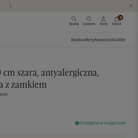
Masz pytania?
Zadzwoń do nas: 570 57
X
0
Szukaj
Ulubione
Konto
Koszyk
Bestsellery
Nowości
Outlet
cm szara, antyalergiczna,
a z zamkiem
GRAY
Dostępne w magazynie