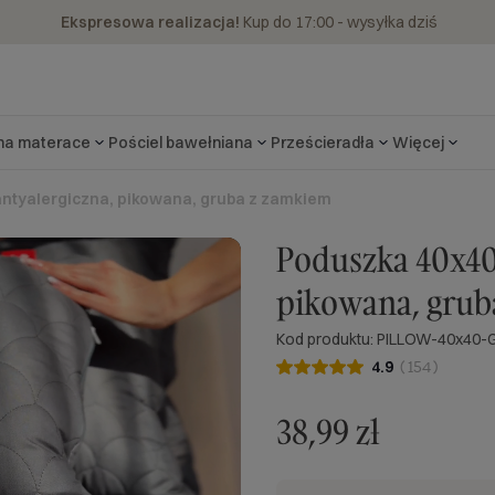
Ekspresowa realizacja!
Kup do 17:00 - wysyłka dziś
 na materace
Pościel bawełniana
Prześcieradła
Więcej
antyalergiczna, pikowana, gruba z zamkiem
Poduszka 40x40 
pikowana, grub
Kod produktu: PILLOW-40x40-
4.9
(
154
)
38,99 zł