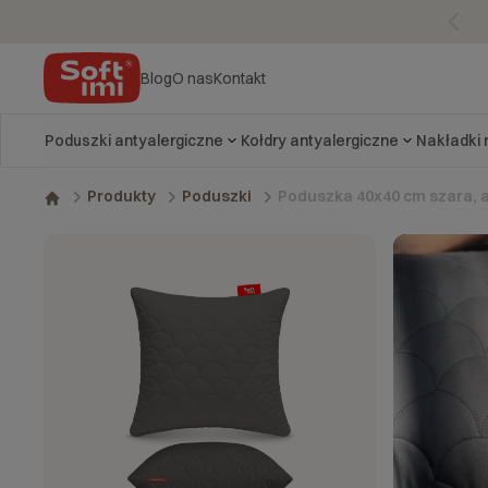
Blog
O nas
Kontakt
Poduszki antyalergiczne
Kołdry antyalergiczne
Nakładki
Poduszka 40x40 cm szara, 
Produkty
Poduszki