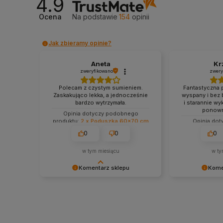
4.9
Ocena
Na podstawie
154
opinii
Jak zbieramy opinie?
Aneta
Kr
zweryfikowano
zwery
Polecam z czystym sumieniem.
Fantastyczna 
Zaskakująco lekka, a jednocześnie
wyspany i bez 
bardzo wytrzymała.
i starannie w
ponown
Opinia dotyczy podobnego
produktu:
2 x Poduszka 60x70 cm
Opinia do
szara, antyalergiczna, pikowana,
produktu:
2 x 
0
0
0
gruba z zamkiem
szara, antyal
gruba
w tym miesiącu
w ty
Komentarz sklepu
Kome
Bardzo nam miło, że produkt spełnił
Bardzo dziękuje
Pani oczekiwania i pozytywnie
Cieszymy się, 
zaskoczył swoją lekkością oraz
zapewnia Panu 
jakością wykonania. ❤️Dziękujemy!
pomaga budzić
Miło nam równie