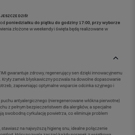
 JESZCZE DZIŚ!
 od
poniedziałku do piątku do godziny 17:00, przy wyborze
enia złożone w weekendy i święta będą realizowane w
IMI gwarantuje zdrowy, regenerujący sen dzięki innowacyjnemu
i. Kryty zamek błyskawiczny pozwala na dowolne dopasowanie
potrzeb, zapewniając optymalne wsparcie odcinka szyjnego i
i puchu antyalergicznego (nieregenerowane włókna pierwotne)
chu z pełnym bezpieczeństwem dla alergików, a specjalne
ją swobodną cyrkulację powietrza, co eliminuje problem
stawiasz na najwyższą higienę snu, idealne połączenie
 komfort, który pozwala zacząć każdy poranek z wyjątkową