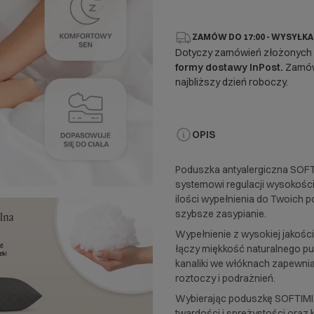
ZAMÓW DO 17:00 - WYSYŁKA
Dotyczy zamówień złożonych
formy dostawy InPost.
Zamówi
najbliższy dzień roboczy.
OPIS
Poduszka antyalergiczna SOFT
systemowi regulacji wysokośc
ilości wypełnienia do Twoich 
szybsze zasypianie.
Wypełnienie z wysokiej jakośc
łączy miękkość naturalnego pu
kanaliki we włóknach zapewnia
roztoczy i podrażnień.
Wybierając poduszkę SOFTIMI, 
twardości i sprężystości oraz