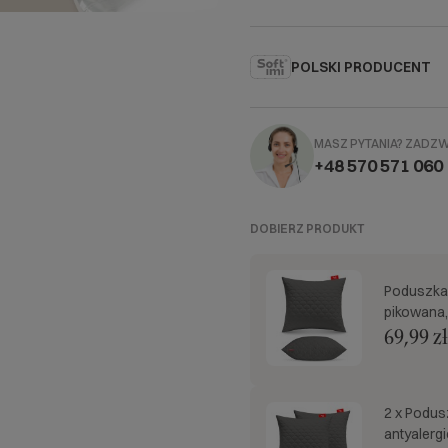
POLSKI PRODUCENT
MASZ PYTANIA?
ZADZ
+48 570 571 060
DOBIERZ PRODUKT
Poduszka 
pikowana,
69,99 zł
2 x Podus
antyalerg