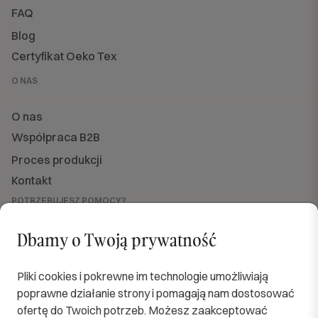
FAQ
Blog
Certyfikat Oeko Tex
O NAS
O nas
Współpraca B2B
Proces produkcji
Kontakt
POTRZEBUJESZ POMOCY?
Jesteśmy dla Ciebie dostępni
od PN do PT w godzinach od 8:00 do 16:00.
Dbamy o Twoją prywatność
sklep@softimi.pl
+48 570 571 060
OBSERWUJ NAS
Pliki cookies i pokrewne im technologie umożliwiają
poprawne działanie strony i pomagają nam dostosować
ofertę do Twoich potrzeb. Możesz zaakceptować