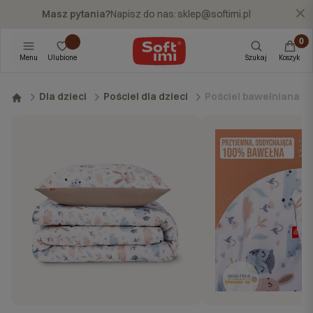
Masz pytania?
Napisz do nas:
sklep@softimi.pl
X
Menu
Ulubione
Szukaj
Koszyk
Pościel bawełniana b
Dla dzieci
Pościel dla dzieci