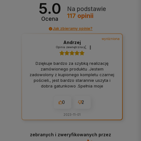
5.0
Na podstawie
117
opinii
Ocena
Jak zbieramy opinie?
wyróżniona
Andrzej
Opinia zewnętrzna
Dziękuje bardzo za szybką realizację
zamówionego produktu .Jestem
zadowolony z kupionego kompletu czarnej
pościeli., jest bardzo starannie uszyta i
dobra gatunkowo .Spełnia moje
oczekiwania i polecam miłośnikom czarnej
pościeli.
0
2
Opinia dotyczy podobnego produktu:
Pościel bawełniana czarna 200x220 +
2023-11-01
2x 50x70
zebranych i zweryfikowanych przez