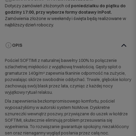
Dotyczy zamówień złożonych od
poniedziałku do piątku do
godziny 17:00, przy wyborze formy dostawy InPost.
Zamówienia złożone w weekendy i święta będą realizowane w
najbliższy dzień roboczy.
OPIS
Pościel SOFTIMI z naturalnej bawełny 100% to połączenie
szlachetnej miękkości z wyjątkową trwałością. Gęsty splot o
gramaturze 140g/m² zapewnia tkaninie odporność na zużycie,
pozwalając skórze swobodnie oddychać. Trwałe, głębokie kolory
zachowują swój blask przez lata, czyniąc z każdej nocy
wyjątkowy rytuał relaksu.
Dla zapewnienia bezkompromisowego komfortu, pościel
wyposażyliśmy w autorski system NoMove. Dyskretne
sznureczki wewnątrz poszwy, przywiązane do uszek w kołdrze
SOFTIMI, skutecznie eliminują problem przesuwania się
wypełnienia. To rozwiązanie gwarantuje spokojny, niezakłócony
sen oraz nienaganny wygląd posłania przez całą noc.