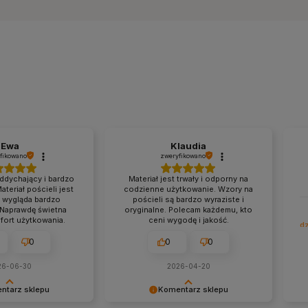
Ewa
Klaudia
fikowano
zweryfikowano
oddychający i bardzo
Materiał jest trwały i odporny na
teriał pościeli jest
codzienne użytkowanie. Wzory na
i wygląda bardzo
pościeli są bardzo wyraziste i
Naprawdę świetna
oryginalne. Polecam każdemu, kto
mfort użytkowania.
ceni wygodę i jakość.
d
tyczy podobnego
Opinia dotyczy podobnego
0
0
0
ościel bawełniana
produktu:
Pościel do łóżeczka
60x200 + 2x 70x80
dziecięca 120x90 cm + poszewka
40x60 - chłopiec
26-06-30
2026-04-20
ntarz sklepu
Komentarz sklepu