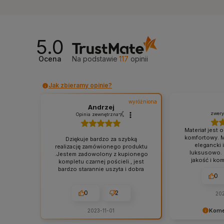
5.0
Ocena
Na podstawie
117
opinii
Jak zbieramy opinie?
wyróżniona
Andrzej
zwery
Opinia zewnętrzna
Materiał jest 
komfortowy. Ma
Dziękuje bardzo za szybką
elegancki 
realizację zamówionego produktu
luksusowo. 
.Jestem zadowolony z kupionego
jakość i ko
kompletu czarnej pościeli., jest
bardzo starannie uszyta i dobra
Opinia do
0
gatunkowo .Spełnia moje
produktu:
P
oczekiwania i polecam miłośnikom
szałwiowa 1
czarnej pościeli.
0
2
20
Opinia dotyczy podobnego
produktu:
Pościel bawełniana
Kome
2023-11-01
czarna 200x220 + 2x 50x70