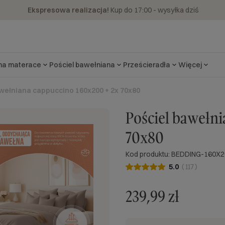
Ekspresowa realizacja!
Kup do 17:00 - wysyłka dziś
 na materace
Pościel bawełniana
Prześcieradła
Więcej
wełniana cappuccino 160x200 + 2x 70x80
Pościel bawełni
70x80
Kod produktu: BEDDING-160X
5.0
(
117
)
239,99 zł