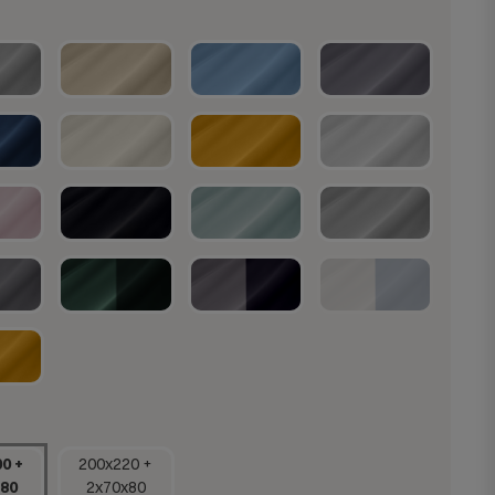
0 +
200x220 +
80
2x70x80