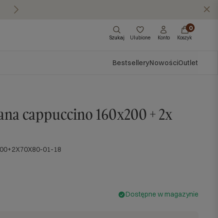
Masz pytania?
Zadzwoń do nas: 570 57
X
0
Szukaj
Ulubione
Konto
Koszyk
Bestsellery
Nowości
Outlet
ana cappuccino 160x200 + 2x
200+2X70X80-01-18
Dostępne w magazynie