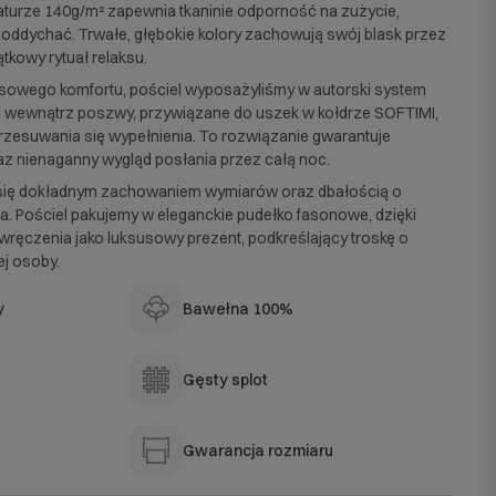
maturze 140g/m² zapewnia tkaninie odporność na zużycie,
oddychać. Trwałe, głębokie kolory zachowują swój blask przez
ątkowy rytuał relaksu.
owego komfortu, pościel wyposażyliśmy w autorski system
 wewnątrz poszwy, przywiązane do uszek w kołdrze SOFTIMI,
przesuwania się wypełnienia. To rozwiązanie gwarantuje
az nienaganny wygląd posłania przez całą noc.
 się dokładnym zachowaniem wymiarów oraz dbałością o
a. Pościel pakujemy w eleganckie pudełko fasonowe, dzięki
wręczenia jako luksusowy prezent, podkreślający troskę o
j osoby.
y
Bawełna 100%
Gęsty splot
Gwarancja rozmiaru