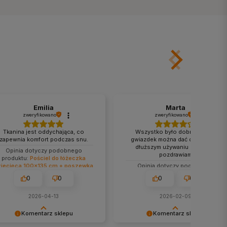
Emilia
Marta
zweryfikowano
zweryfikowano
Tkanina jest oddychająca, co
Wszystko było dobrze a pięć
zapewnia komfort podczas snu.
gwiazdek można dać dopiero po
dłuższym używaniu produktu
Opinia dotyczy podobnego
pozdrawiam
produktu:
Pościel do łóżeczka
ziecięca 100x135 cm + poszewka
Opinia dotyczy podobnego
40x60 - beżowa łączka
produktu:
Pościel bawełniana
0
0
0
0
niebieska 140x200 + 70x80
2026-04-13
2026-02-09
Komentarz sklepu
Komentarz sklepu