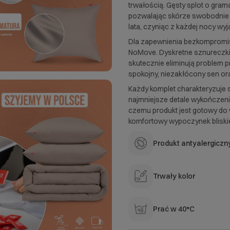
trwałością. Gęsty splot o gra
pozwalając skórze swobodnie 
lata, czyniąc z każdej nocy wyj
Dla zapewnienia bezkompromis
NoMove. Dyskretne sznureczki
skutecznie eliminują problem 
spokojny, niezakłócony sen or
Każdy komplet charakteryzuje
najmniejsze detale wykończeni
czemu produkt jest gotowy do 
komfortowy wypoczynek bliskie
Produkt antyalergiczn
Trwały kolor
Prać w 40°C