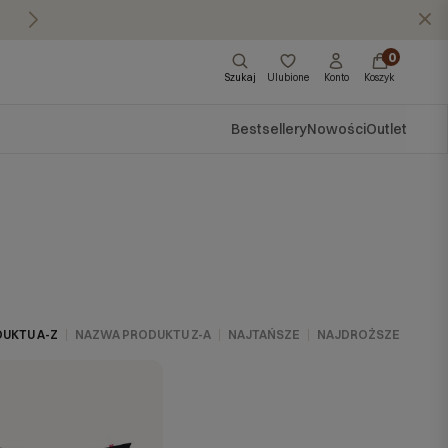
Masz pytania?
Zadzwoń do nas: 570 57
X
0
Szukaj
Ulubione
Konto
Koszyk
Bestsellery
Nowości
Outlet
UKTU A-Z
NAZWA PRODUKTU Z-A
NAJTAŃSZE
NAJDROŻSZE