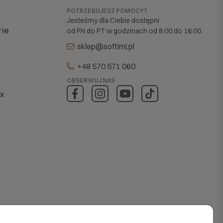
POTRZEBUJESZ POMOCY?
Jesteśmy dla Ciebie dostępni
rie
od PN do PT w godzinach od 8:00 do 16:00.
sklep@softimi.pl
+48 570 571 060
OBSERWUJ NAS
ex