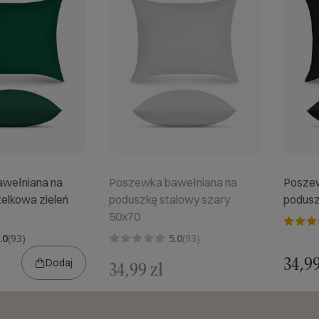
wełniana na
Poszewka bawełniana na
Poszew
elkowa zieleń
poduszkę stalowy szary
podusz
50x70
.0
(93)
5.0
(93)
34,99
Dodaj
34,99 zł