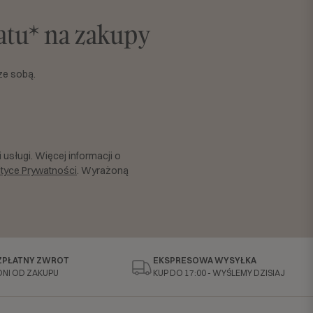
batu* na zakupy
ze sobą.
usługi. Więcej informacji o
ityce Prywatności
. Wyrażoną
ZPŁATNY ZWROT
EKSPRESOWA WYSYŁKA
DNI OD ZAKUPU
KUP DO 17:00 - WYŚLEMY DZISIAJ