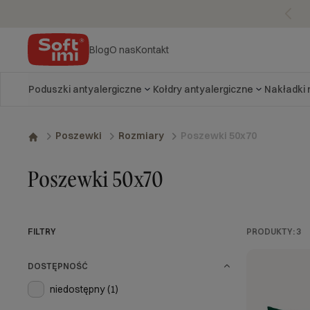
Blog
O nas
Kontakt
Poduszki antyalergiczne
Kołdry antyalergiczne
Nakładki
Poszewki 50x70
Poszewki
Rozmiary
Poszewki 50x70
FILTRY
PRODUKTY:
3
DOSTĘPNOŚĆ
niedostępny
(1)