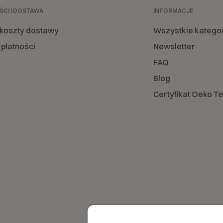
ŚCI I DOSTAWA
INFORMACJE
 koszty dostawy
Wszystkie katego
płatności
Newsletter
FAQ
Blog
Certyfikat Oeko T