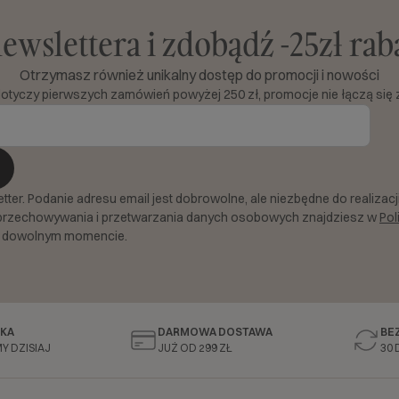
newslettera i zdobądź -25zł ra
Otrzymasz również unikalny dostęp do promocji i nowości
dotyczy pierwszych zamówień powyżej 250 zł, promocje nie łączą się 
er. Podanie adresu email jest dobrowolne, ale niezbędne do realizacji 
przechowywania i przetwarzania danych osobowych znajdziesz w
Pol
 dowolnym momencie.
KA
DARMOWA DOSTAWA
BE
Y DZISIAJ
JUŻ OD 299 ZŁ
30 