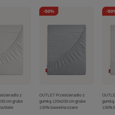
-50%
-50
ścieradło z
OUTLET Prześcieradło z
OUTLET
00 cm grube
gumką 120x200 cm grube
gumką 
a białe
100% bawełna szare
100% b