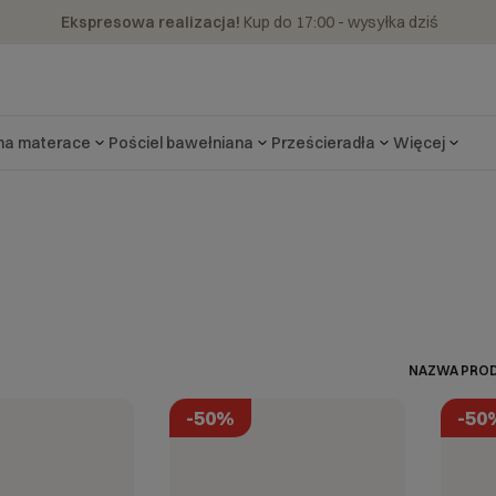
Ekspresowa realizacja!
Kup do 17:00 - wysyłka dziś
 na materace
Pościel bawełniana
Prześcieradła
Więcej
NAZWA PROD
-50%
-50