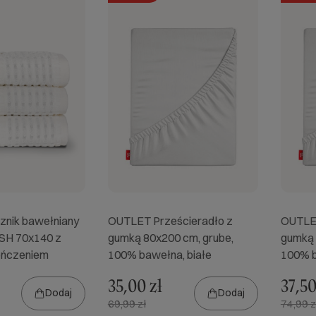
nik bawełniany
OUTLET Prześcieradło z
OUTLET
H 70x140 z
gumką 80x200 cm, grube,
gumką 
ończeniem
100% bawełna, białe
100% b
35,00 zł
37,50
Dodaj
Dodaj
69,99 zł
74,99 z