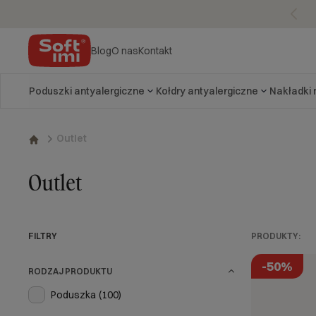
Blog
O nas
Kontakt
Poduszki antyalergiczne
Kołdry antyalergiczne
Nakładki
Outlet
Outlet
FILTRY
PRODUKTY:
-50%
RODZAJ PRODUKTU
Poduszka
(100)