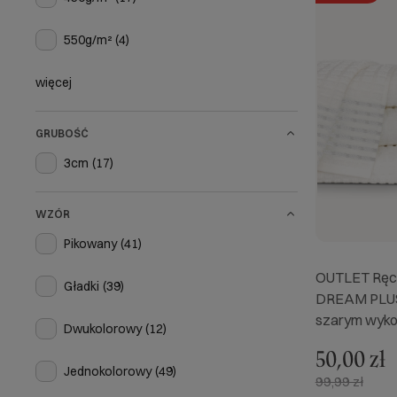
550g/m²
(4)
więcej
GRUBOŚĆ
3cm
(17)
WZÓR
Pikowany
(41)
OUTLET Ręcz
Gładki
(39)
DREAM PLUS
szarym wyk
Dwukolorowy
(12)
50,00 zł
Jednokolorowy
(49)
99,99 zł