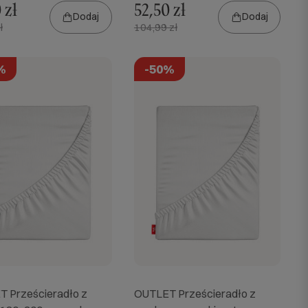
 zł
52,50 zł
Dodaj
Dodaj
ł
104,99 zł
%
-50%
 Prześcieradło z
OUTLET Prześcieradło z