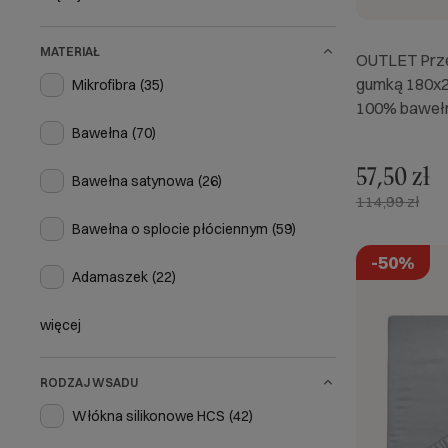
MATERIAŁ
OUTLET Prze
gumką 180x2
Mikrofibra
(35)
100% bawełn
Bawełna
(70)
57,50 zł
Bawełna satynowa
(26)
114,99 zł
Bawełna o splocie płóciennym
(59)
-50%
Adamaszek
(22)
więcej
RODZAJ WSADU
Włókna silikonowe HCS
(42)