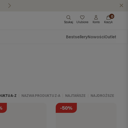
Masz pytania?
Zadzwoń do nas: 570 57
X
0
Szukaj
Ulubione
Konto
Koszyk
Bestsellery
Nowości
Outlet
UKTU A-Z
NAZWA PRODUKTU Z-A
NAJTAŃSZE
NAJDROŻSZE
%
-50%