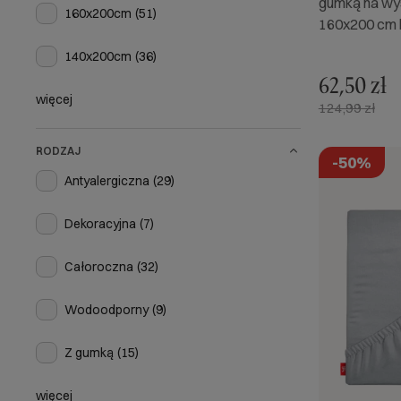
gumką na wy
160x200cm
(51)
160x200 cm 
140x200cm
(36)
62,50 zł
więcej
124,99 zł
RODZAJ
-50%
Antyalergiczna
(29)
Dekoracyjna
(7)
Całoroczna
(32)
Wodoodporny
(9)
Z gumką
(15)
więcej