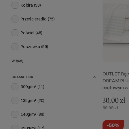
Kołdra
(58)
Prześcieradło
(75)
Pościel
(48)
Poszewka
(59)
więcej
OUTLET Ręcz
GRAMATURA
DREAM PLUS
300g/m²
(11)
miętowym w
30,00 zł
135g/m²
(20)
59,99 zł
140g/m²
(89)
-50%
450g/m²
(17)