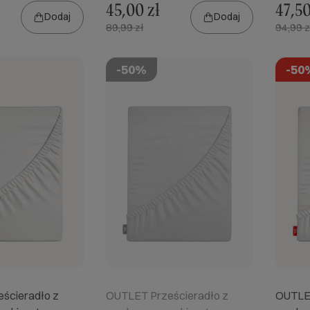
45,00 zł
47,50
Dodaj
Dodaj
89,99 zł
94,99 z
-50%
-50
ścieradło z
OUTLET Prześcieradło z
OUTLET