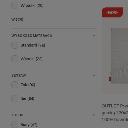
W paski
(20)
-50%
więcej
WYSOKOŚĆ MATERACA
Standard
(76)
Wysoki
(22)
ZESTAW
Tak
(96)
Nie
(64)
OUTLET Prze
gumką 120x2
KOLOR
100% bawełn
Biały
(47)