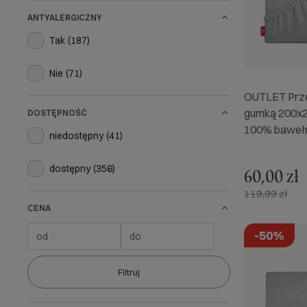
ANTYALERGICZNY
Tak
(187)
Nie
(71)
OUTLET Prze
gumką 200x2
DOSTĘPNOŚĆ
100% bawełn
niedostępny
(41)
dostępny
(356)
60,00 zł
119,99 zł
CENA
-50%
Filtruj