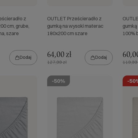
ścieradło z
OUTLET Prześcieradło z
OUTLET
00 cm, grube,
gumką na wysoki materac
gumką 
a, szare
180x200 cm szare
100% b
64,00 zł
60,00
Dodaj
Dodaj
127,99 zł
119,99 
-50%
-50