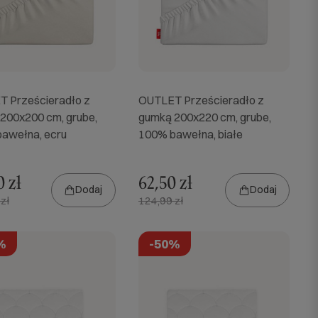
 Prześcieradło z
OUTLET Prześcieradło z
200x200 cm, grube,
gumką 200x220 cm, grube,
awełna, ecru
100% bawełna, białe
 zł
62,50 zł
Dodaj
Dodaj
zł
124,99 zł
%
-50%