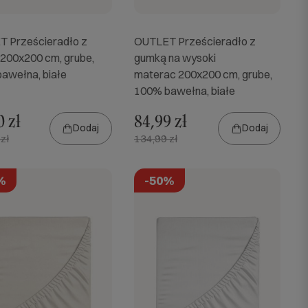
 Prześcieradło z
OUTLET Prześcieradło z
200x200 cm, grube,
gumką na wysoki
awełna, białe
materac 200x200 cm, grube,
100% bawełna, białe
 zł
84,99 zł
Dodaj
Dodaj
zł
134,99 zł
%
-50%