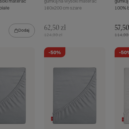
soki materac
gumką na wysoki materac
gumką 
białe
160x200 cm szare
100% b
62,50 zł
57,50
Dodaj
124,99 zł
114,99 
-50%
-50