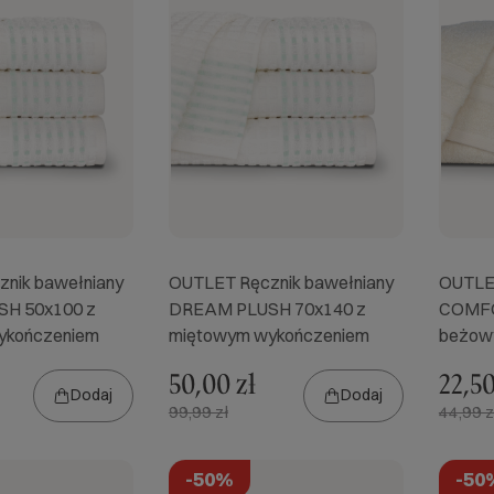
nik bawełniany
OUTLET Ręcznik bawełniany
OUTLET
H 50x100 z
DREAM PLUSH 70x140 z
COMFO
ykończeniem
miętowym wykończeniem
beżow
50,00 zł
22,50
Dodaj
Dodaj
99,99 zł
44,99 z
-50%
-50