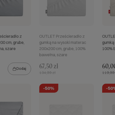
ścieradło z
OUTLET Prześcieradło z
OUTLET
00 cm, grube,
gumką na wysoki materac
gumką 
a, szare
200x200 cm, grube, 100%
100% b
bawełna, szare
67,50 zł
60,00
Dodaj
134,99 zł
119,99 
-50%
-50