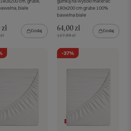
180x200 cm, grube,
gumką na wysoki materac
awełna, białe
180x200 cm grube 100%
bawełna białe
 zł
64,00 zł
Dodaj
Dodaj
zł
127,99 zł
%
-37%