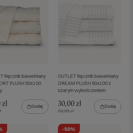
 Ręcznik bawełniany
OUTLET Ręcznik bawełniany
RT PLUSH 50x100
DREAM PLUSH 50x100 z
y
szarym wykończeniem
 zł
30,00 zł
Dodaj
Dodaj
ł
59,99 zł
%
-50%