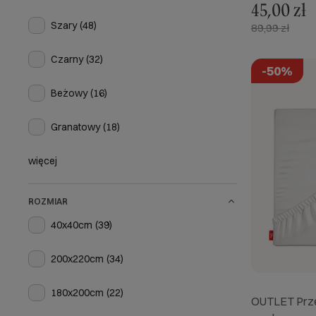
45,00 zł
Szary
(48)
89,99 zł
Czarny
(32)
-50%
Beżowy
(16)
Granatowy
(18)
więcej
ROZMIAR
40x40cm
(39)
200x220cm
(34)
180x200cm
(22)
OUTLET Prze