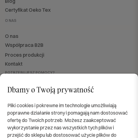
Blog
Certyfikat Oeko Tex
O NAS
O nas
Współpraca B2B
Proces produkcji
Kontakt
POTRZEBUJESZ POMOCY?
Jesteśmy dla Ciebie dostępni
od PN do PT w godzinach od 8:00 do 16:00.
Dbamy o Twoją prywatność
sklep@softimi.pl
+48 570 571 060
OBSERWUJ NAS
Pliki cookies i pokrewne im technologie umożliwiają
poprawne działanie strony i pomagają nam dostosować
ofertę do Twoich potrzeb. Możesz zaakceptować
wykorzystanie przez nas wszystkich tych plików i
przejść do sklepu lub dostosować użycie plików do
SPRAWDZENI KURIERZY