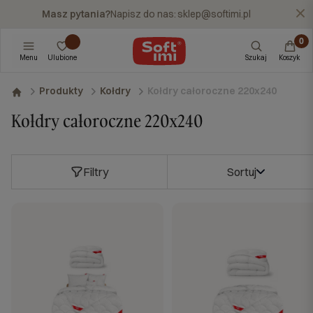
Masz pytania?
Napisz do nas:
sklep@softimi.pl
X
Menu
Ulubione
Szukaj
Koszyk
Kołdry całoroczne 220x240
Produkty
Kołdry
Kołdry całoroczne 220x240
Filtry
Sortuj